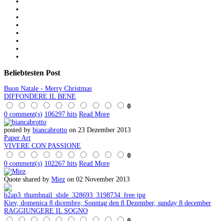
Beliebtesten
Post
Buon Natale - Merry Christmas
DIFFONDERE IL BENE
0
0 comment(s)
106297 hits
Read More
posted by
biancabrotto
on 23 Dezember 2013
Paper Art
VIVERE CON PASSIONE
0
0 comment(s)
102267 hits
Read More
Quote shared by
Miez
on 02 November 2013
Kiev, domenica 8 dicembre, Sonntag den 8 Dezember, sunday 8 december
RAGGIUNGERE IL SOGNO
0