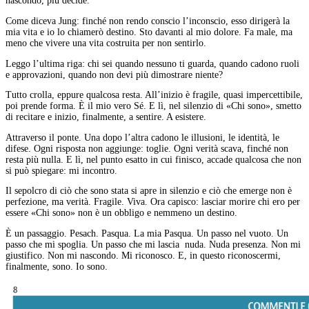
nascondo, più decide.
Come diceva Jung: finché non rendo conscio l’inconscio, esso dirigerà la
mia vita e io lo chiamerò destino. Sto davanti al mio dolore. Fa male, ma
meno che vivere una vita costruita per non sentirlo.
Leggo l’ultima riga: chi sei quando nessuno ti guarda, quando cadono ruoli
e approvazioni, quando non devi più dimostrare niente?
Tutto crolla, eppure qualcosa resta. All’inizio è fragile, quasi impercettibile,
poi prende forma. È il mio vero Sé. E lì, nel silenzio di «Chi sono», smetto
di recitare e inizio, finalmente, a sentire. A esistere.
Attraverso il ponte. Una dopo l’altra cadono le illusioni, le identità, le
difese. Ogni risposta non aggiunge: toglie. Ogni verità scava, finché non
resta più nulla. E lì, nel punto esatto in cui finisco, accade qualcosa che non
si può spiegare: mi incontro.
Il sepolcro di ciò che sono stata si apre in silenzio e ciò che emerge non è
perfezione, ma verità. Fragile. Viva. Ora capisco: lasciar morire chi ero per
essere «Chi sono» non è un obbligo e nemmeno un destino.
È un passaggio. Pesach. Pasqua. La mia Pasqua. Un passo nel vuoto. Un
passo che mi spoglia. Un passo che mi lascia
nuda. Nuda presenza. Non mi
giustifico. Non mi nascondo. Mi riconosco. E, in questo riconoscermi,
finalmente, sono. Io sono.