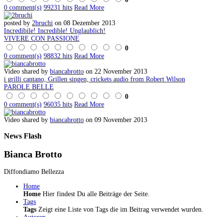
0 comment(s)
99231 hits
Read More
posted by
2bruchi
on 08 Dezember 2013
Incredibile! Incredible! Unglaublich!
VIVERE CON PASSIONE
0
0 comment(s)
98832 hits
Read More
Video shared by
biancabrotto
on 22 November 2013
i grilli cantano, Grillen singen, crickets audio from Robert Wilson
PAROLE BELLE
0
0 comment(s)
96035 hits
Read More
Video shared by
biancabrotto
on 09 November 2013
News
Flash
Bianca Brotto
Diffondiamo Bellezza
Home
Home
Hier findest Du alle Beiträge der Seite.
Tags
Tags
Zeigt eine Liste von Tags die im Beitrag verwendet wurden.