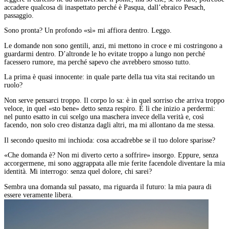
accadere qualcosa di inaspettato perché è Pasqua, dall’ebraico Pesach,
passaggio.
Sono pronta? Un profondo «sì» mi affiora dentro. Leggo.
Le domande non sono gentili, anzi, mi mettono in croce e mi costringono a
guardarmi dentro. D’altronde le ho evitate troppo a lungo non perché
facessero rumore, ma perché sapevo che avrebbero smosso tutto.
La prima è quasi innocente: in quale parte della tua vita stai recitando un
ruolo?
Non serve pensarci troppo. Il corpo lo sa: è in quel sorriso che arriva troppo
veloce, in quel «sto bene» detto senza respiro. È lì che inizio a perdermi:
nel punto esatto in cui scelgo una maschera invece della verità e, così
facendo, non solo creo distanza dagli altri, ma mi allontano da me stessa.
Il secondo quesito mi inchioda: cosa accadrebbe se il tuo dolore sparisse?
«Che domanda è? Non mi diverto certo a soffrire» insorgo. Eppure, senza
accorgermene, mi sono aggrappata alle mie ferite facendole diventare la mia
identità. Mi interrogo: senza quel dolore, chi sarei?
Sembra una domanda sul passato, ma riguarda il futuro: la mia paura di
essere veramente libera.