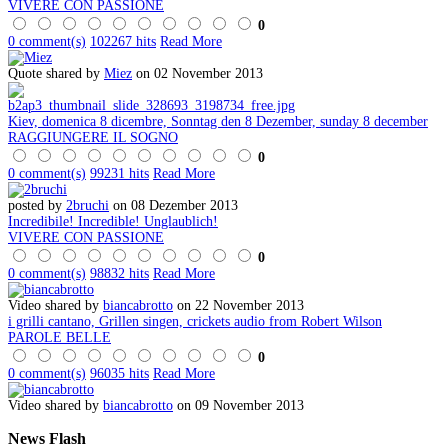
VIVERE CON PASSIONE
0
0 comment(s)
102267 hits
Read More
Quote shared by
Miez
on 02 November 2013
Kiev, domenica 8 dicembre, Sonntag den 8 Dezember, sunday 8 december
RAGGIUNGERE IL SOGNO
0
0 comment(s)
99231 hits
Read More
posted by
2bruchi
on 08 Dezember 2013
Incredibile! Incredible! Unglaublich!
VIVERE CON PASSIONE
0
0 comment(s)
98832 hits
Read More
Video shared by
biancabrotto
on 22 November 2013
i grilli cantano, Grillen singen, crickets audio from Robert Wilson
PAROLE BELLE
0
0 comment(s)
96035 hits
Read More
Video shared by
biancabrotto
on 09 November 2013
News
Flash