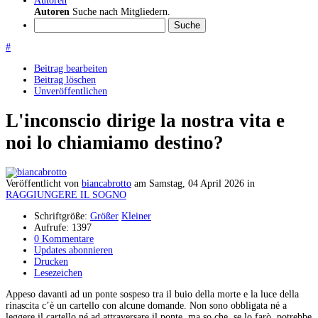
Autoren
Autoren
Suche nach Mitgliedern.
Suche
#
Beitrag bearbeiten
Beitrag löschen
Unveröffentlichen
L'inconscio dirige la nostra vita e
noi lo chiamiamo destino?
Veröffentlicht
von
biancabrotto
am
Samstag, 04 April 2026
in
RAGGIUNGERE IL SOGNO
Schriftgröße:
Größer
Kleiner
Aufrufe: 1397
0 Kommentare
Updates abonnieren
Drucken
Lesezeichen
Appeso davanti ad un ponte sospeso tra il buio della morte e la luce della
rinascita c’è un cartello con alcune domande. Non sono obbligata né a
leggere il cartello né ad attraversare il ponte, ma so che, se lo farò, potrebbe