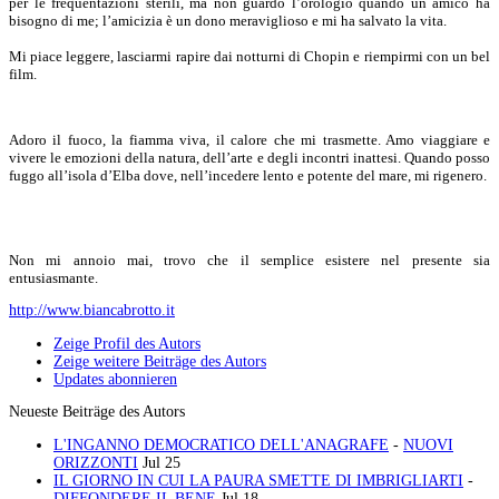
per le frequentazioni sterili, ma non guardo l’orologio quando un amico ha
bisogno di me; l’amicizia è un dono meraviglioso e mi ha salvato la vita.
Mi piace leggere, lasciarmi rapire dai notturni di Chopin e riempirmi con un bel
film.
Adoro il fuoco, la fiamma viva, il calore che mi trasmette. Amo viaggiare e
vivere le emozioni della natura, dell’arte e degli incontri inattesi. Quando posso
fuggo all’isola d’Elba dove, nell’incedere lento e potente del mare, mi rigenero.
Non mi annoio mai, trovo che il semplice esistere nel presente sia
entusiasmante.
http://www.biancabrotto.it
Zeige Profil des Autors
Zeige weitere Beiträge des Autors
Updates abonnieren
Neueste Beiträge des Autors
L'INGANNO DEMOCRATICO DELL'ANAGRAFE
-
NUOVI
ORIZZONTI
Jul 25
IL GIORNO IN CUI LA PAURA SMETTE DI IMBRIGLIARTI
-
DIFFONDERE IL BENE
Jul 18