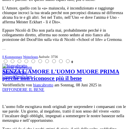
L’Amore, quello con la «a» maiuscola, è incondizionato e raggiunge
chiunque incroci la tua strada perché non percepisci distanza né differenza
alcuna fra te e gli altri. Sei nel Tutto, nell’Uno «e dove l'anima è Uno -
afferma Meister Eckhart - lì è Dio».
Eppure Nicolò di Dio non parla mai, probabilmente perché è in
collegamento diretto, afferma suo nonno seduto al mio fianco alla
proiezione del DocuFilm sulla vita di Nicolò «School of life» a Cremona.
...
0 Kommentare
Weiterlesen
Aufrufe: 3756
0
Beitrag bearbeiten
SENZA L'AMORE L'UOMO MUORE PRIMA
Beitrag löschen
Unveröffentlichen
perché non riconosce più il bene
Veröffentlicht
von
biancabrotto
am
Sonntag, 08 Juni 2025
in
DIFFONDERE IL BENE
L’uomo folle escogitava modi originali per sorprendere i compaesani con le
sue parole. Un giorno, al megafono, trattò il non senso del vivere «sotto
l’incalzare degli obblighi, impegnati a sommergere le nostre bassezze nella
menzogna e nell’opportunismo.