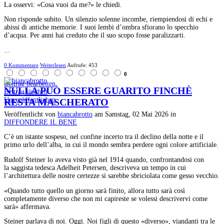
La osservi: «Cosa vuoi da me?» le chiedi.
Non risponde subito. Un silenzio solenne incombe, riempiendosi di echi e
abissi di antiche memorie. I suoi lembi d’ombra sfiorano lo specchio
d’acqua. Per anni hai creduto che il suo scopo fosse paralizzarti.
...
0 Kommentare
Weiterlesen
Aufrufe: 453
0
Beitrag bearbeiten
NULLA PUÒ ESSERE GUARITO FINCHÈ
Beitrag löschen
Unveröffentlichen
RESTA MASCHERATO
Veröffentlicht
von
biancabrotto
am
Samstag, 02 Mai 2026
in
DIFFONDERE IL BENE
C’è un istante sospeso, nel confine incerto tra il declino della notte e il
primo urlo dell’alba, in cui il mondo sembra perdere ogni colore artificiale.
Rudolf Steiner lo aveva visto già nel 1914 quando, confrontandosi con
la saggista tedesca Adelheit Petersen, descriveva un tempo in cui
l’architettura delle nostre certezze si sarebbe sbriciolata come gesso vecchio.
«Quando tutto quello un giorno sarà finito, allora tutto sarà così
completamente diverso che non mi capireste se volessi descrivervi come
sarà» affermava.
Steiner parlava di noi. Oggi. Noi figli di questo «diverso», viandanti tra le