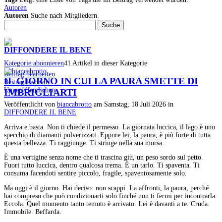
Autoren
Autoren
Suche nach Mitgliedern.
Suche
DIFFONDERE IL BENE
Kategorie abonnieren
41 Artikel in dieser Kategorie
Beitrag bearbeiten
IL GIORNO IN CUI LA PAURA SMETTE DI
Beitrag löschen
Unveröffentlichen
IMBRIGLIARTI
Veröffentlicht
von
biancabrotto
am
Samstag, 18 Juli 2026
in
DIFFONDERE IL BENE
Arriva e basta. Non ti chiede il permesso. La giornata luccica, il lago è uno
specchio di diamanti polverizzati. Eppure lei, la paura, è più forte di tutta
questa bellezza. Ti raggiunge. Ti stringe nella sua morsa.
È una vertigine senza nome che ti trascina giù, un peso sordo sul petto.
Fuori tutto luccica, dentro qualcosa trema. È un tarlo. Ti spaventa. Ti
consuma facendoti sentire piccolo, fragile, spaventosamente solo.
Ma oggi è il giorno. Hai deciso: non scappi. La affronti, la paura, perché
hai compreso che può condizionarti solo finché non ti fermi per incontrarla.
Eccola. Quel momento tanto temuto è arrivato. Lei è davanti a te. Cruda.
Immobile. Beffarda.