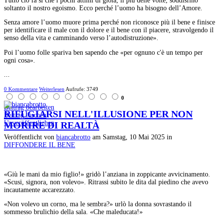
Tutto ciò fa sì che i pochi attimi di gioia, il più delle volte, soddisfino
soltanto il nostro egoismo. Ecco perché l’uomo ha bisogno dell’Amore.
Senza amore l’uomo muore prima perché non riconosce più il bene e finisce
per identificare il male con il dolore e il bene con il piacere, stravolgendo il
senso della vita e camminando verso l’autodistruzione».
Poi l’uomo folle spariva ben sapendo che «per ognuno c'è un tempo per
ogni cosa».
...
0 Kommentare
Weiterlesen
Aufrufe: 3749
0
Beitrag bearbeiten
RIFUGIARSI NELL'ILLUSIONE PER NON
Beitrag löschen
Unveröffentlichen
MORIRE DI REALTÀ
Veröffentlicht
von
biancabrotto
am
Samstag, 10 Mai 2025
in
DIFFONDERE IL BENE
«Giù le mani da mio figlio!» gridò l’anziana in zoppicante avvicinamento.
«Scusi, signora, non volevo». Ritrassi subito le dita dal piedino che avevo
incautamente accarezzato.
«Non volevo un corno, ma le sembra?» urlò la donna sovrastando il
sommesso brulichio della sala. «Che maleducata!»