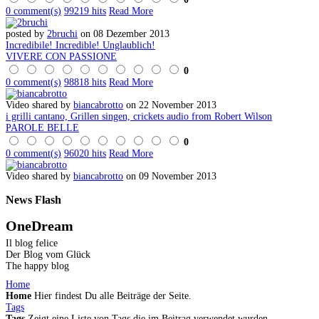
0 comment(s)
99219 hits
Read More
posted by
2bruchi
on 08 Dezember 2013
Incredibile! Incredible! Unglaublich!
VIVERE CON PASSIONE
0
0 comment(s)
98818 hits
Read More
Video shared by
biancabrotto
on 22 November 2013
i grilli cantano, Grillen singen, crickets audio from Robert Wilson
PAROLE BELLE
0
0 comment(s)
96020 hits
Read More
Video shared by
biancabrotto
on 09 November 2013
News
Flash
OneDream
Il blog felice
Der Blog vom Glück
The happy blog
Home
Home
Hier findest Du alle Beiträge der Seite.
Tags
Tags
Zeigt eine Liste von Tags die im Beitrag verwendet wurden.