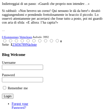
Indietreggiai di un passo: «Guardi che proprio non intendev…»
Si rabbuiò: «Non bevevo un corno! Qui nessuno le dà da bere!» sbraitò
raggiungendomi e prendendo frettolosamente in braccio il piccolo. Lo
osservò attentamente per accertarsi che fosse tutto a posto, poi mi guardò
con aria di sfida: «E allora: l’ha capita?»
...
0 Kommentare
Weiterlesen
Aufrufe: 3992
0
Seite :
1
2
3
4
5
6
7
8
9
Nächste
Blog
Welcome
Username
Password
Remember me
Forgot your
Password?