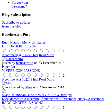
Forgot your
Username?
Blog
Subscription
Subscribe to updates
from our blog
Beliebtesten
Post
Buon Natale - Merry Christmas
DIFFONDERE IL BENE
0
0 comment(s)
106275 hits
Read More
posted by
biancabrotto
on 23 Dezember 2013
Paper Art
VIVERE CON PASSIONE
0
0 comment(s)
102249 hits
Read More
Quote shared by
Miez
on 02 November 2013
Kiev, domenica 8 dicembre, Sonntag den 8 Dezember, sunday 8 december
RAGGIUNGERE IL SOGNO
0