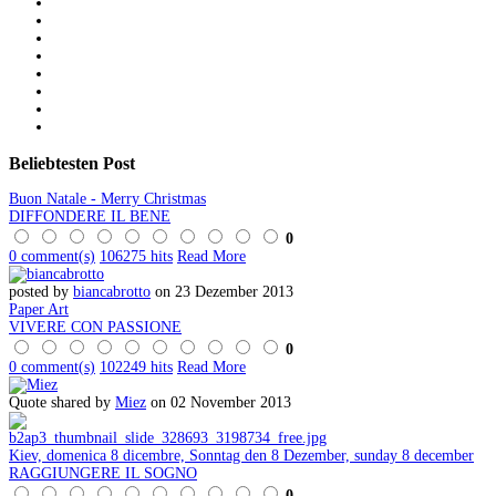
Beliebtesten
Post
Buon Natale - Merry Christmas
DIFFONDERE IL BENE
0
0 comment(s)
106275 hits
Read More
posted by
biancabrotto
on 23 Dezember 2013
Paper Art
VIVERE CON PASSIONE
0
0 comment(s)
102249 hits
Read More
Quote shared by
Miez
on 02 November 2013
Kiev, domenica 8 dicembre, Sonntag den 8 Dezember, sunday 8 december
RAGGIUNGERE IL SOGNO
0