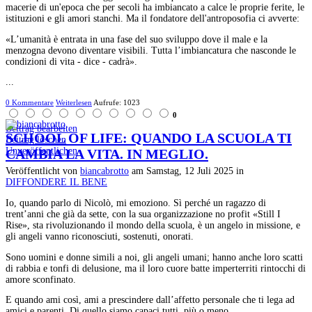
macerie di un'epoca che per secoli ha imbiancato a calce le proprie ferite, le
istituzioni e gli amori stanchi. Ma il fondatore dell'antroposofia ci avverte:
«L’umanità è entrata in una fase del suo sviluppo dove il male e la
menzogna devono diventare visibili. Tutta l’imbiancatura che nasconde le
condizioni di vita - dice - cadrà».
...
0 Kommentare
Weiterlesen
Aufrufe: 1023
0
Beitrag bearbeiten
SCHOOL OF LIFE: QUANDO LA SCUOLA TI
Beitrag löschen
Unveröffentlichen
CAMBIA LA VITA. IN MEGLIO.
Veröffentlicht
von
biancabrotto
am
Samstag, 12 Juli 2025
in
DIFFONDERE IL BENE
Io, quando parlo di Nicolò, mi emoziono. Sì perché un ragazzo di
trent’anni che già da sette, con la sua organizzazione no profit «Still I
Rise», sta rivoluzionando il mondo della scuola, è un angelo in missione, e
gli angeli vanno riconosciuti, sostenuti, onorati.
Sono uomini e donne simili a noi, gli angeli umani; hanno anche loro scatti
di rabbia e tonfi di delusione, ma il loro cuore batte imperterriti rintocchi di
amore sconfinato.
E quando ami così, ami a prescindere dall’affetto personale che ti lega ad
amici e parenti. Di quello siamo capaci tutti, più o meno.