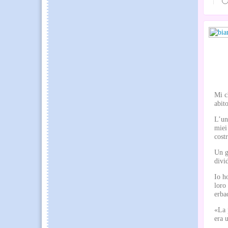
Mi c
abit
L’un
miei
cost
Un g
divi
Io h
loro
erba
«La 
era 