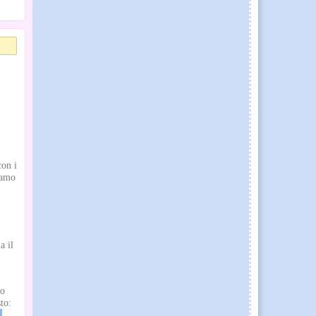
con i
iamo
a il
lo
to: