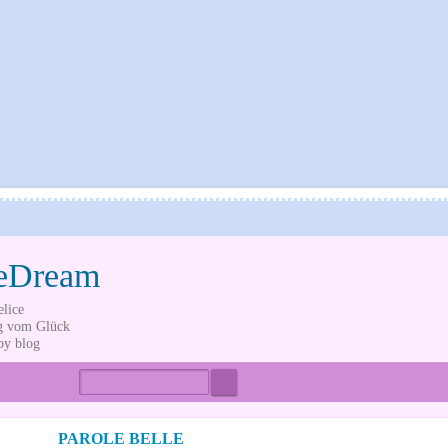
eDream
elice
g vom Glück
py blog
ome
Tags
Autoren
PAROLE BELLE