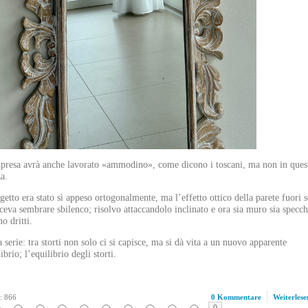
presa avrà anche lavorato «ammodino», come dicono i toscani, ma non in ques
za.
getto era stato sì appeso ortogonalmente, ma l’effetto ottico della parete fuori s
aceva sembrare sbilenco; risolvo attaccandolo inclinato e ora sia muro sia specch
o dritti.
a serie: tra storti non solo ci si capisce, ma si dà vita a un nuovo apparente
ibrio; l’equilibrio degli storti.
: 866
0 Kommentare
Weiterlese
0