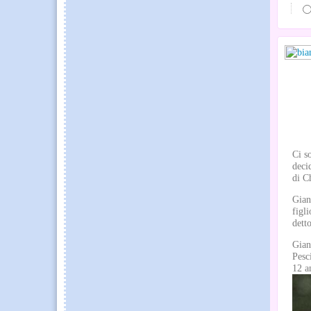
Ci s
deci
di Ch
Gian
figl
dett
Gian
Pesc
12 a