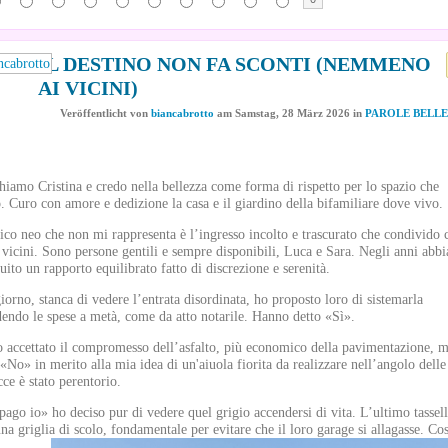
IL DESTINO NON FA SCONTI (NEMMENO
AI VICINI)
Veröffentlicht
von
biancabrotto
am
Samstag, 28 März 2026
in
PAROLE BELLE
hiamo Cristina e credo nella bellezza come forma di rispetto per lo spazio che
o. Curo con amore e dedizione la casa e il giardino della bifamiliare dove vivo.
ico neo che non mi rappresenta è l’ingresso incolto e trascurato che condivido 
 vicini. Sono persone gentili e sempre disponibili, Luca e Sara. Negli anni abb
ruito un rapporto equilibrato fatto di discrezione e serenità.
iorno, stanca di vedere l’entrata disordinata, ho proposto loro di sistemarla
dendo le spese a metà, come da atto notarile. Hanno detto «Sì».
o accettato il compromesso dell’asfalto, più economico della pavimentazione, m
 «No» in merito alla mia idea di un'aiuola fiorita da realizzare nell’angolo delle
cce è stato perentorio.
pago io» ho deciso pur di vedere quel grigio accendersi di vita. L’ultimo tassel
una griglia di scolo, fondamentale per evitare che il loro garage si allagasse. Cos