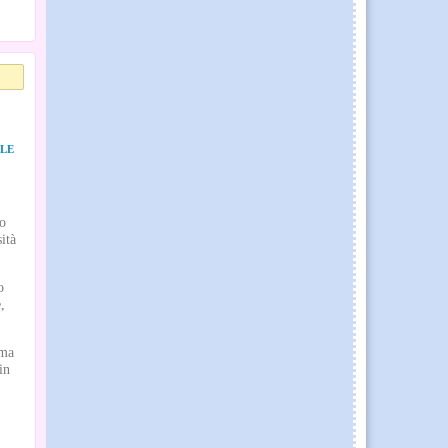
LLE
lo
ità
o
,
Ema
in