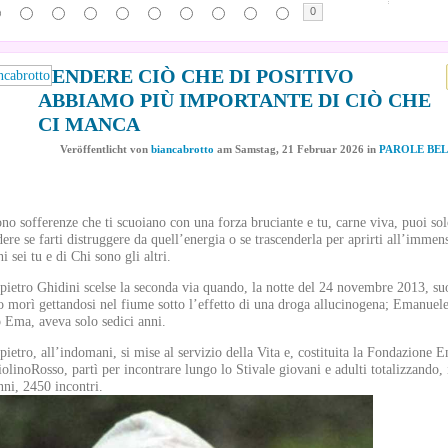
0
RENDERE CIÒ CHE DI POSITIVO
ABBIAMO PIÙ IMPORTANTE DI CIÒ CHE
CI MANCA
Veröffentlicht
von
biancabrotto
am
Samstag, 21 Februar 2026
in
PAROLE BE
ono sofferenze che ti scuoiano con una forza bruciante e tu, carne viva, puoi so
dere se farti distruggere da quell’energia o se trascenderla per aprirti all’immens
i sei tu e di Chi sono gli altri.
pietro Ghidini scelse la seconda via quando, la notte del 24 novembre 2013, su
io morì gettandosi nel fiume sotto l’effetto di una droga allucinogena; Emanuele
o Ema, aveva solo sedici anni.
pietro, all’indomani, si mise al servizio della Vita e, costituita la Fondazione 
iolinoRosso, partì per incontrare lungo lo Stivale giovani e adulti totalizzando, 
nni, 2450 incontri.