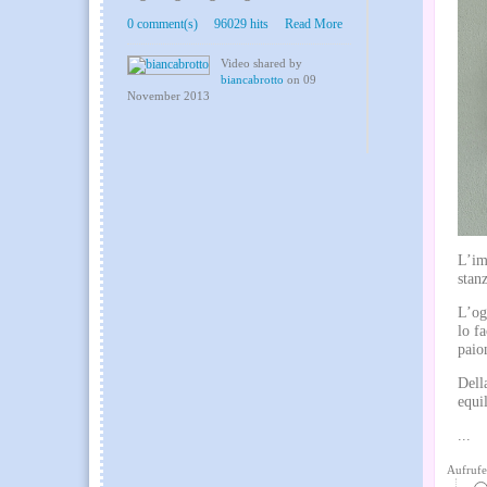
0 comment(s)
96029 hits
Read More
Video shared by
biancabrotto
on 09
November 2013
L’im
stan
L’og
lo f
paion
Dell
equil
...
Aufrufe