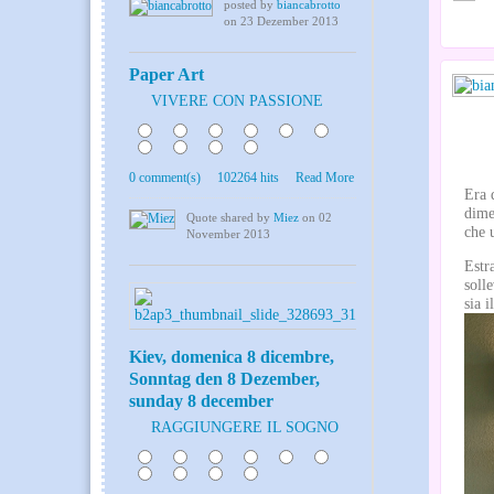
posted by
biancabrotto
on 23 Dezember 2013
Paper Art
VIVERE CON PASSIONE
0
0 comment(s)
102264 hits
Read More
Era 
dime
Quote shared by
Miez
on 02
che 
November 2013
Estra
soll
sia 
Kiev, domenica 8 dicembre,
Sonntag den 8 Dezember,
sunday 8 december
RAGGIUNGERE IL SOGNO
0