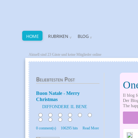
HOME
RUBRIKEN
BLOG
Aktuell sind 23 Gäste und keine Mitglieder online
Beliebtesten
Post
On
Buon Natale - Merry
Il blog f
Christmas
Der Blo
The hap
DIFFONDERE IL BENE
0
H
0 comment(s)
106295 hits
Read More