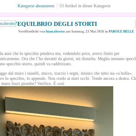
Kategorie abonnieren
53 Artikel in dieser Kategorie
L'EQUILBRIO DEGLI STORTI
Veröffentlicht
von
biancabrotto
am
Samstag, 23 Mai 2026
in
PAROLE BELLE
da anni che lo specchio pendeva ma, vedendolo poco, avevo finito per
nticarmene. Ora che l’ho davanti da giorni, mi disturba. Meglio nessuno specc
uno specchio storto, quindi va raddrizzato.
ggo dal muro i tasselli, stucco, traccio i segni, misuro che tutto sia «a bolla»,
evo lo specchio, lo appendo. Non credo ai miei occhi. Tende ancora a destra. C
il muro fuori piombo? Verifico. È così.