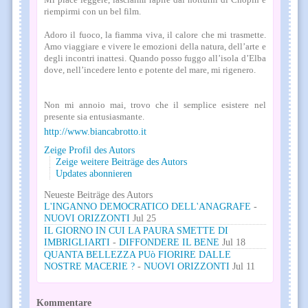
riempirmi con un bel film.
Adoro il fuoco, la fiamma viva, il calore che mi trasmette.
Amo viaggiare e vivere le emozioni della natura, dell’arte e
degli incontri inattesi. Quando posso fuggo all’isola d’Elba
dove, nell’incedere lento e potente del mare, mi rigenero.
Non mi annoio mai, trovo che il semplice esistere nel
presente sia entusiasmante.
http://www.biancabrotto.it
Zeige Profil des Autors
Zeige weitere Beiträge des Autors
Updates abonnieren
Neueste Beiträge des Autors
L'INGANNO DEMOCRATICO DELL'ANAGRAFE
-
NUOVI ORIZZONTI
Jul 25
IL GIORNO IN CUI LA PAURA SMETTE DI
IMBRIGLIARTI
-
DIFFONDERE IL BENE
Jul 18
QUANTA BELLEZZA PUò FIORIRE DALLE
NOSTRE MACERIE ?
-
NUOVI ORIZZONTI
Jul 11
Kommentare