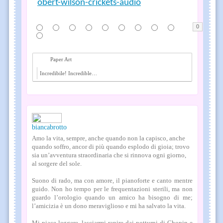
obert-wilson-crickets-audio
0
Paper Art
Incredibile! Incredible! Unglaublich!
biancabrotto
Amo la vita, sempre, anche quando non la capisco, anche
quando soffro, ancor di più quando esplodo di gioia; trovo
sia un’avventura straordinaria che si rinnova ogni giorno,
al sorgere del sole.
Suono di rado, ma con amore, il pianoforte e canto mentre
guido. Non ho tempo per le frequentazioni sterili, ma non
guardo l’orologio quando un amico ha bisogno di me;
l’amicizia è un dono meraviglioso e mi ha salvato la vita.
Mi piace leggere, lasciarmi rapire dai notturni di Chopin e