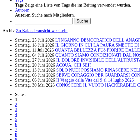
Tags
Tags
Zeigt eine Liste von Tags die im Beitrag verwendet wurden.
Autoren
Autoren
Suche nach Mitgliedern.
Suche
Archiv
Zu Kalenderansicht wechseln
Samstag, 25 Juli 2026
L'INGANNO DEMOCRATICO DELL'ANAG
Samstag, 18 Juli 2026
IL GIORNO IN CUI LA PAURA SMETTE DI
Samstag, 11 Juli 2026
QUANTA BELLEZZA PUò FIORIRE DALLE
Samstag, 04 Juli 2026
QUANTO SIAMO CONDIZIONATI DAL NO
Samstag, 27 Juni 2026
IL DOLORE INVISIBILE DELL'ALTRUIST
Samstag, 20 Juni 2026
ACQUA, CHI SEI?
Samstag, 13 Juni 2026
SOLO NUDI POSSIAMO RINASCERE NEL
Samstag, 06 Juni 2026
SERVE CORAGGIO PER GUARDARSI CON
Samstag, 06 Juni 2026
Il Viaggio della Vita dal 9 al 14 luglio 2026
Samstag, 30 Mai 2026
CONOSCERE IL VUOTO HACKERABILE C
Seite :
1
2
3
4
5
6
7
8
9