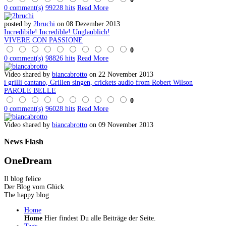
0 comment(s)
99228 hits
Read More
posted by
2bruchi
on 08 Dezember 2013
Incredibile! Incredible! Unglaublich!
VIVERE CON PASSIONE
0
0 comment(s)
98826 hits
Read More
Video shared by
biancabrotto
on 22 November 2013
i grilli cantano, Grillen singen, crickets audio from Robert Wilson
PAROLE BELLE
0
0 comment(s)
96028 hits
Read More
Video shared by
biancabrotto
on 09 November 2013
News
Flash
OneDream
Il blog felice
Der Blog vom Glück
The happy blog
Home
Home
Hier findest Du alle Beiträge der Seite.