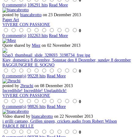
0
0 comment(s)
106291 hits
Read More
posted by
biancabrotto
on 23 Dezember 2013
Paper Art
VIVERE CON PASSIONE
0
0 comment(s)
102263 hits
Read More
Quote shared by
Miez
on 02 November 2013
Kiev, domenica 8 dicembre, Sonntag den 8 Dezember, sunday 8 december
RAGGIUNGERE IL SOGNO
0
0 comment(s)
99228 hits
Read More
posted by
2bruchi
on 08 Dezember 2013
Incredibile! Incredible! Unglaublich!
VIVERE CON PASSIONE
0
0 comment(s)
98826 hits
Read More
Video shared by
biancabrotto
on 22 November 2013
i grilli cantano, Grillen singen, crickets audio from Robert Wilson
PAROLE BELLE
0