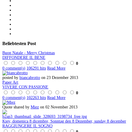
Beliebtesten
Post
Buon Natale - Merry Christmas
DIFFONDERE IL BENE
0
0 comment(s)
106291 hits
Read More
posted by
biancabrotto
on 23 Dezember 2013
Paper Art
VIVERE CON PASSIONE
0
0 comment(s)
102263 hits
Read More
Quote shared by
Miez
on 02 November 2013
Kiev, domenica 8 dicembre, Sonntag den 8 Dezember, sunday 8 december
RAGGIUNGERE IL SOGNO
0