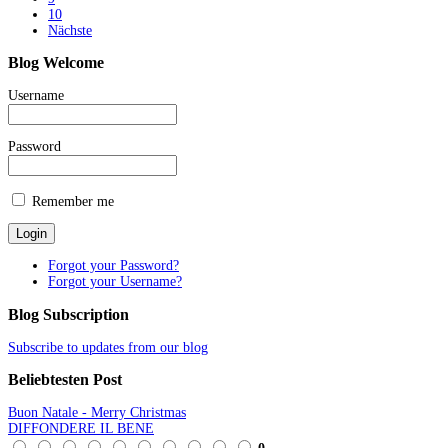
10
Nächste
Blog
Welcome
Username
Password
Remember me
Forgot your Password?
Forgot your Username?
Blog
Subscription
Subscribe to updates from our blog
Beliebtesten
Post
Buon Natale - Merry Christmas
DIFFONDERE IL BENE