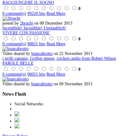
RAGGIUNGERE IL SOGNO
0
0 comment(s)
99220 hits
Read More
posted by
2bruchi
on 08 Dezember 2013
Incredibile! Incredible! Unglaublich!
VIVERE CON PASSIONE
0
0 comment(s)
98821 hits
Read More
Video shared by
biancabrotto
on 22 November 2013
i grilli cantano, Grillen singen, crickets audio from Robert Wilson
PAROLE BELLE
0
0 comment(s)
96021 hits
Read More
Video shared by
biancabrotto
on 09 November 2013
News
Flash
Social Networks: