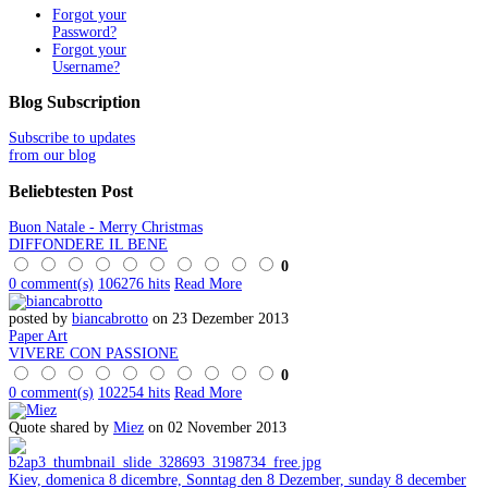
Forgot your
Password?
Forgot your
Username?
Blog
Subscription
Subscribe to updates
from our blog
Beliebtesten
Post
Buon Natale - Merry Christmas
DIFFONDERE IL BENE
0
0 comment(s)
106276 hits
Read More
posted by
biancabrotto
on 23 Dezember 2013
Paper Art
VIVERE CON PASSIONE
0
0 comment(s)
102254 hits
Read More
Quote shared by
Miez
on 02 November 2013
Kiev, domenica 8 dicembre, Sonntag den 8 Dezember, sunday 8 december