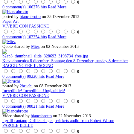
0
0 comment(s)
106276 hits
Read More
posted by
biancabrotto
on 23 Dezember 2013
Paper Art
VIVERE CON PASSIONE
0
0 comment(s)
102254 hits
Read More
Quote shared by
Miez
on 02 November 2013
Kiev, domenica 8 dicembre, Sonntag den 8 Dezember, sunday 8 december
RAGGIUNGERE IL SOGNO
0
0 comment(s)
99220 hits
Read More
posted by
2bruchi
on 08 Dezember 2013
Incredibile! Incredible! Unglaublich!
VIVERE CON PASSIONE
0
0 comment(s)
98821 hits
Read More
Video shared by
biancabrotto
on 22 November 2013
i grilli cantano, Grillen singen, crickets audio from Robert Wilson
PAROLE BELLE
0