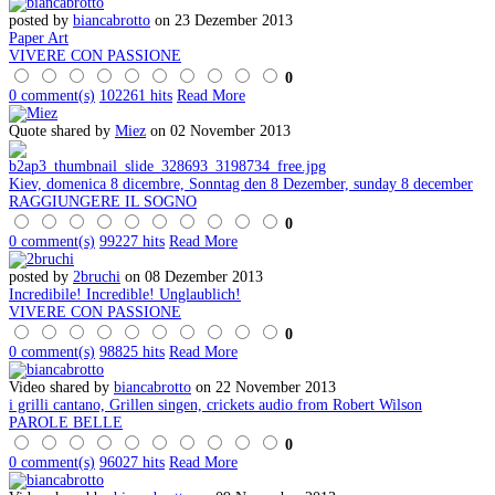
posted by
biancabrotto
on 23 Dezember 2013
Paper Art
VIVERE CON PASSIONE
0
0 comment(s)
102261 hits
Read More
Quote shared by
Miez
on 02 November 2013
Kiev, domenica 8 dicembre, Sonntag den 8 Dezember, sunday 8 december
RAGGIUNGERE IL SOGNO
0
0 comment(s)
99227 hits
Read More
posted by
2bruchi
on 08 Dezember 2013
Incredibile! Incredible! Unglaublich!
VIVERE CON PASSIONE
0
0 comment(s)
98825 hits
Read More
Video shared by
biancabrotto
on 22 November 2013
i grilli cantano, Grillen singen, crickets audio from Robert Wilson
PAROLE BELLE
0
0 comment(s)
96027 hits
Read More