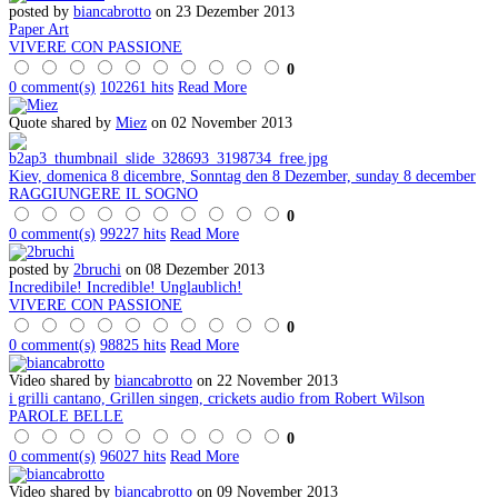
posted by
biancabrotto
on 23 Dezember 2013
Paper Art
VIVERE CON PASSIONE
0
0 comment(s)
102261 hits
Read More
Quote shared by
Miez
on 02 November 2013
Kiev, domenica 8 dicembre, Sonntag den 8 Dezember, sunday 8 december
RAGGIUNGERE IL SOGNO
0
0 comment(s)
99227 hits
Read More
posted by
2bruchi
on 08 Dezember 2013
Incredibile! Incredible! Unglaublich!
VIVERE CON PASSIONE
0
0 comment(s)
98825 hits
Read More
Video shared by
biancabrotto
on 22 November 2013
i grilli cantano, Grillen singen, crickets audio from Robert Wilson
PAROLE BELLE
0
0 comment(s)
96027 hits
Read More
Video shared by
biancabrotto
on 09 November 2013