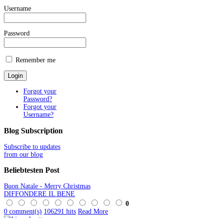
Username
Password
Remember me
Forgot your
Password?
Forgot your
Username?
Blog
Subscription
Subscribe to updates
from our blog
Beliebtesten
Post
Buon Natale - Merry Christmas
DIFFONDERE IL BENE
0
0 comment(s)
106291 hits
Read More