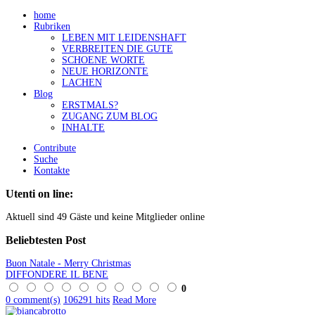
home
Rubriken
LEBEN MIT LEIDENSHAFT
VERBREITEN DIE GUTE
SCHOENE WORTE
NEUE HORIZONTE
LACHEN
Blog
ERSTMALS?
ZUGANG ZUM BLOG
INHALTE
Contribute
Suche
Kontakte
Utenti on line:
Aktuell sind 49 Gäste und keine Mitglieder online
Beliebtesten
Post
Buon Natale - Merry Christmas
DIFFONDERE IL BENE
0
0 comment(s)
106291 hits
Read More