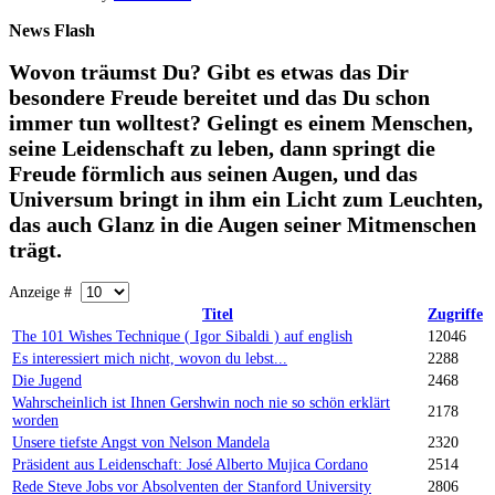
News
Flash
Wovon träumst Du? Gibt es etwas das Dir
besondere Freude bereitet und das Du schon
immer tun wolltest? Gelingt es einem Menschen,
seine Leidenschaft zu leben, dann springt die
Freude förmlich aus seinen Augen, und das
Universum bringt in ihm ein Licht zum Leuchten,
das auch Glanz in die Augen seiner Mitmenschen
trägt.
Anzeige #
Titel
Zugriffe
The 101 Wishes Technique ( Igor Sibaldi ) auf english
12046
Es interessiert mich nicht, wovon du lebst...
2288
Die Jugend
2468
Wahrscheinlich ist Ihnen Gershwin noch nie so schön erklärt
2178
worden
Unsere tiefste Angst von Nelson Mandela
2320
Präsident aus Leidenschaft: José Alberto Mujica Cordano
2514
Rede Steve Jobs vor Absolventen der Stanford University
2806