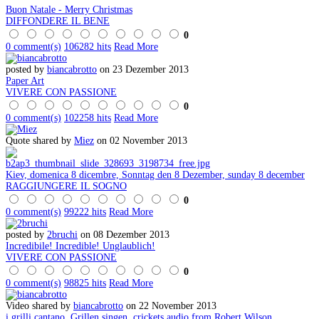
Buon Natale - Merry Christmas
DIFFONDERE IL BENE
0
0 comment(s)
106282 hits
Read More
posted by
biancabrotto
on 23 Dezember 2013
Paper Art
VIVERE CON PASSIONE
0
0 comment(s)
102258 hits
Read More
Quote shared by
Miez
on 02 November 2013
Kiev, domenica 8 dicembre, Sonntag den 8 Dezember, sunday 8 december
RAGGIUNGERE IL SOGNO
0
0 comment(s)
99222 hits
Read More
posted by
2bruchi
on 08 Dezember 2013
Incredibile! Incredible! Unglaublich!
VIVERE CON PASSIONE
0
0 comment(s)
98825 hits
Read More
Video shared by
biancabrotto
on 22 November 2013
i grilli cantano, Grillen singen, crickets audio from Robert Wilson