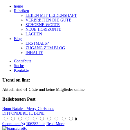
home
Rubriken
LEBEN MIT LEIDENSHAFT
VERBREITEN DIE GUTE
SCHOENE WORTE
NEUE HORIZONTE
LACHEN
Blog
ERSTMALS?
ZUGANG ZUM BLOG
INHALTE
Contribute
Suche
Kontakte
Utenti on line:
Aktuell sind 61 Gäste und keine Mitglieder online
Beliebtesten
Post
Buon Natale - Merry Christmas
DIFFONDERE IL BENE
0
0 comment(s)
106282 hits
Read More