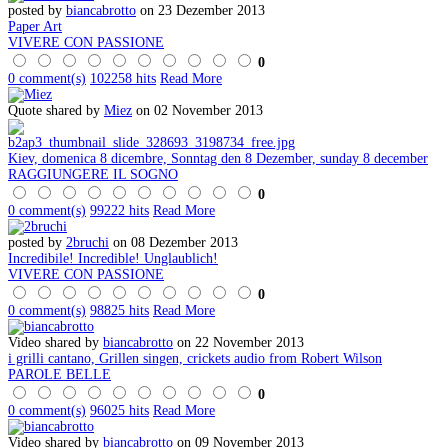
posted by
biancabrotto
on 23 Dezember 2013
Paper Art
VIVERE CON PASSIONE
0
0 comment(s)
102258 hits
Read More
Quote shared by
Miez
on 02 November 2013
Kiev, domenica 8 dicembre, Sonntag den 8 Dezember, sunday 8 december
RAGGIUNGERE IL SOGNO
0
0 comment(s)
99222 hits
Read More
posted by
2bruchi
on 08 Dezember 2013
Incredibile! Incredible! Unglaublich!
VIVERE CON PASSIONE
0
0 comment(s)
98825 hits
Read More
Video shared by
biancabrotto
on 22 November 2013
i grilli cantano, Grillen singen, crickets audio from Robert Wilson
PAROLE BELLE
0
0 comment(s)
96025 hits
Read More
Video shared by
biancabrotto
on 09 November 2013