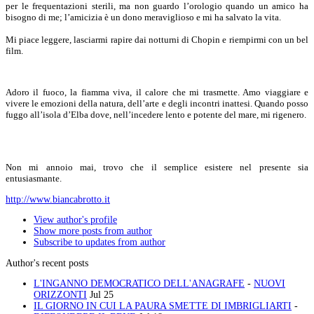
per le frequentazioni sterili, ma non guardo l’orologio quando un amico ha
bisogno di me; l’amicizia è un dono meraviglioso e mi ha salvato la vita.
Mi piace leggere, lasciarmi rapire dai notturni di Chopin e riempirmi con un bel
film.
Adoro il fuoco, la fiamma viva, il calore che mi trasmette. Amo viaggiare e
vivere le emozioni della natura, dell’arte e degli incontri inattesi. Quando posso
fuggo all’isola d’Elba dove, nell’incedere lento e potente del mare, mi rigenero.
Non mi annoio mai, trovo che il semplice esistere nel presente sia
entusiasmante.
http://www.biancabrotto.it
View author's profile
Show more posts from author
Subscribe to updates from author
Author's recent posts
L'INGANNO DEMOCRATICO DELL'ANAGRAFE
-
NUOVI
ORIZZONTI
Jul 25
IL GIORNO IN CUI LA PAURA SMETTE DI IMBRIGLIARTI
-