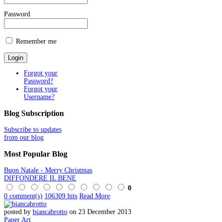
Password
Remember me
Forgot your
Password?
Forgot your
Username?
Blog
Subscription
Subscribe to updates
from our blog
Most
Popular Blog
Buon Natale - Merry Christmas
DIFFONDERE IL BENE
0
0 comment(s)
106309 hits
Read More
posted by
biancabrotto
on 23 December 2013
Paper Art