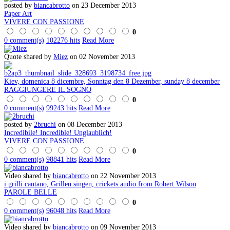
posted by
biancabrotto
on 23 December 2013
Paper Art
VIVERE CON PASSIONE
0
0 comment(s)
102276 hits
Read More
Quote shared by
Miez
on 02 November 2013
Kiev, domenica 8 dicembre, Sonntag den 8 Dezember, sunday 8 december
RAGGIUNGERE IL SOGNO
0
0 comment(s)
99243 hits
Read More
posted by
2bruchi
on 08 December 2013
Incredibile! Incredible! Unglaublich!
VIVERE CON PASSIONE
0
0 comment(s)
98841 hits
Read More
Video shared by
biancabrotto
on 22 November 2013
i grilli cantano, Grillen singen, crickets audio from Robert Wilson
PAROLE BELLE
0
0 comment(s)
96048 hits
Read More
Video shared by
biancabrotto
on 09 November 2013