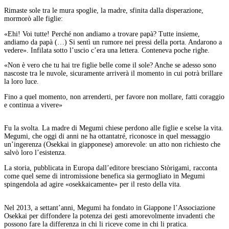
Rimaste sole tra le mura spoglie, la madre, sfinita dalla disperazione,
mormorò alle figlie:
«Ehi! Voi tutte! Perché non andiamo a trovare papà? Tutte insieme,
andiamo da papà (…) Si sentì un rumore nei pressi della porta. Andarono a
vedere». Infilata sotto l’uscio c’era una lettera. Conteneva poche righe.
«Non è vero che tu hai tre figlie belle come il sole? Anche se adesso sono
nascoste tra le nuvole, sicuramente arriverà il momento in cui potrà brillare
la loro luce.
Fino a quel momento, non arrenderti, per favore non mollare, fatti coraggio
e continua a vivere»
Fu la svolta. La madre di Megumi chiese perdono alle figlie e scelse la vita.
Megumi, che oggi di anni ne ha ottantatré, riconosce in quel messaggio
un’ingerenza (Osekkai in giapponese) amorevole: un atto non richiesto che
salvò loro l’esistenza.
La storia, pubblicata in Europa dall’editore bresciano Stòrigami, racconta
come quel seme di intromissione benefica sia germogliato in Megumi
spingendola ad agire «osekkaicamente» per il resto della vita.
Nel 2013, a settant’anni, Megumi ha fondato in Giappone l’Associazione
Osekkai per diffondere la potenza dei gesti amorevolmente invadenti che
possono fare la differenza in chi li riceve come in chi li pratica.