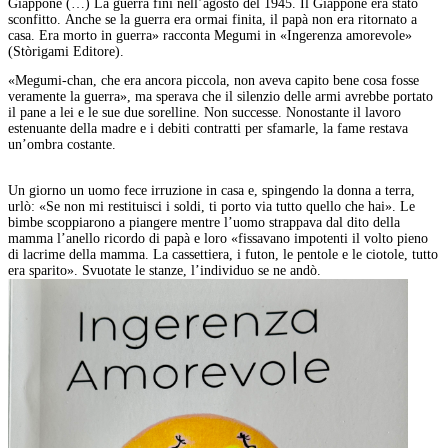
Giappone (…) La guerra finì nell’agosto del 1945. Il Giappone era stato
sconfitto. Anche se la guerra era ormai finita, il papà non era ritornato a
casa. Era morto in guerra» racconta Megumi in «Ingerenza amorevole»
(Stòrigami Editore).
«Megumi-chan, che era ancora piccola, non aveva capito bene cosa fosse
veramente la guerra», ma sperava che il silenzio delle armi avrebbe portato
il pane a lei e le sue due sorelline. Non successe. Nonostante il lavoro
estenuante della madre e i debiti contratti per sfamarle, la fame restava
un’ombra costante.
Un giorno un uomo fece irruzione in casa e, spingendo la donna a terra,
urlò: «Se non mi restituisci i soldi, ti porto via tutto quello che hai». Le
bimbe scoppiarono a piangere mentre l’uomo strappava dal dito della
mamma l’anello ricordo di papà e loro «fissavano impotenti il volto pieno
di lacrime della mamma. La cassettiera, i futon, le pentole e le ciotole, tutto
era sparito». Svuotate le stanze, l’individuo se ne andò.