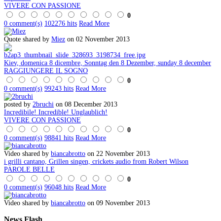
VIVERE CON PASSIONE
0
0 comment(s)
102276 hits
Read More
Quote shared by
Miez
on 02 November 2013
Kiev, domenica 8 dicembre, Sonntag den 8 Dezember, sunday 8 december
RAGGIUNGERE IL SOGNO
0
0 comment(s)
99243 hits
Read More
posted by
2bruchi
on 08 December 2013
Incredibile! Incredible! Unglaublich!
VIVERE CON PASSIONE
0
0 comment(s)
98841 hits
Read More
Video shared by
biancabrotto
on 22 November 2013
i grilli cantano, Grillen singen, crickets audio from Robert Wilson
PAROLE BELLE
0
0 comment(s)
96048 hits
Read More
Video shared by
biancabrotto
on 09 November 2013
News
Flash