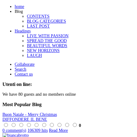
home
Blog
CONTENTS
BLOG CATEGORIES
LAST POST
Headings
LIVE WITH PASSION
SPREAD THE GOOD
BEAUTIFUL WORDS
NEW HORIZONS
LAUGH
Collaborate
Search
Contact us
Utenti on line:
We have 80 guests and no members online
Most
Popular Blog
Buon Natale - Merry Christmas
DIFFONDERE IL BENE
0
0 comment(s)
106309 hits
Read More