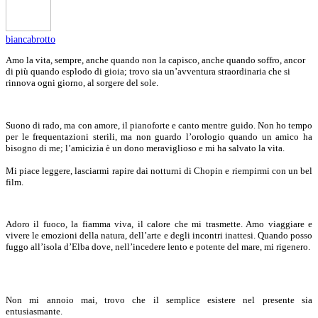
biancabrotto
Amo la vita, sempre, anche quando non la capisco, anche quando soffro, ancor
di più quando esplodo di gioia; trovo sia un’avventura straordinaria che si
rinnova ogni giorno, al sorgere del sole.
Suono di rado, ma con amore, il pianoforte e canto mentre guido. Non ho tempo
per le frequentazioni sterili, ma non guardo l’orologio quando un amico ha
bisogno di me; l’amicizia è un dono meraviglioso e mi ha salvato la vita.
Mi piace leggere, lasciarmi rapire dai notturni di Chopin e riempirmi con un bel
film.
Adoro il fuoco, la fiamma viva, il calore che mi trasmette. Amo viaggiare e
vivere le emozioni della natura, dell’arte e degli incontri inattesi. Quando posso
fuggo all’isola d’Elba dove, nell’incedere lento e potente del mare, mi rigenero.
Non mi annoio mai, trovo che il semplice esistere nel presente sia
entusiasmante.