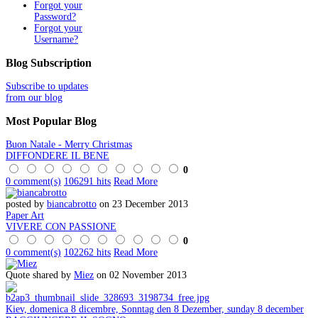
Forgot your
Password?
Forgot your
Username?
Blog
Subscription
Subscribe to updates
from our blog
Most
Popular Blog
Buon Natale - Merry Christmas
DIFFONDERE IL BENE
0
0 comment(s)
106291 hits
Read More
posted by
biancabrotto
on 23 December 2013
Paper Art
VIVERE CON PASSIONE
0
0 comment(s)
102262 hits
Read More
Quote shared by
Miez
on 02 November 2013
Kiev, domenica 8 dicembre, Sonntag den 8 Dezember, sunday 8 december