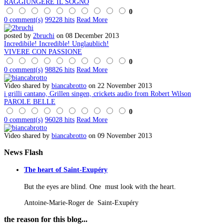
RAGGIUNGERE IL SOGNO
0
0 comment(s)
99228 hits
Read More
posted by
2bruchi
on 08 December 2013
Incredibile! Incredible! Unglaublich!
VIVERE CON PASSIONE
0
0 comment(s)
98826 hits
Read More
Video shared by
biancabrotto
on 22 November 2013
i grilli cantano, Grillen singen, crickets audio from Robert Wilson
PAROLE BELLE
0
0 comment(s)
96028 hits
Read More
Video shared by
biancabrotto
on 09 November 2013
News
Flash
The heart of Saint-Exupéry
But the eyes are blind. One must look with the heart.
Antoine-Marie-Roger de Saint-Exupéry
the
reason for this blog...