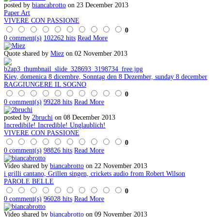
posted by
biancabrotto
on 23 December 2013
Paper Art
VIVERE CON PASSIONE
0
0 comment(s)
102262 hits
Read More
Quote shared by
Miez
on 02 November 2013
Kiev, domenica 8 dicembre, Sonntag den 8 Dezember, sunday 8 december
RAGGIUNGERE IL SOGNO
0
0 comment(s)
99228 hits
Read More
posted by
2bruchi
on 08 December 2013
Incredibile! Incredible! Unglaublich!
VIVERE CON PASSIONE
0
0 comment(s)
98826 hits
Read More
Video shared by
biancabrotto
on 22 November 2013
i grilli cantano, Grillen singen, crickets audio from Robert Wilson
PAROLE BELLE
0
0 comment(s)
96028 hits
Read More
Video shared by
biancabrotto
on 09 November 2013