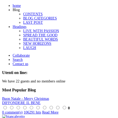
home
Blog
CONTENTS
BLOG CATEGORIES
LAST POST
Headings
LIVE WITH PASSION
SPREAD THE GOOD
BEAUTIFUL WORDS
NEW HORIZONS
LAUGH
Collaborate
Search
Contact us
Utenti on line:
We have 22 guests and no members online
Most
Popular Blog
Buon Natale - Merry Christmas
DIFFONDERE IL BENE
0
0 comment(s)
106291 hits
Read More