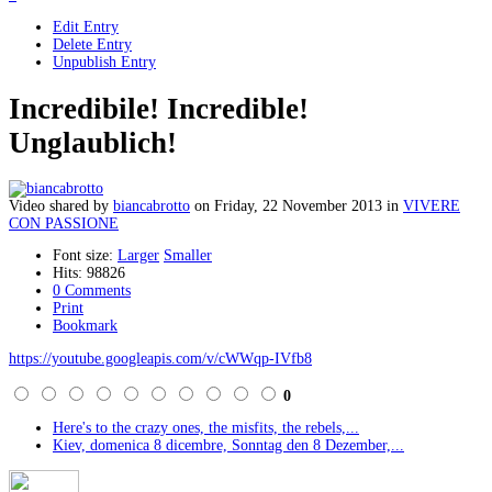
Edit Entry
Delete Entry
Unpublish Entry
Incredibile! Incredible!
Unglaublich!
Video shared
by
biancabrotto
on
Friday, 22 November 2013
in
VIVERE
CON PASSIONE
Font size:
Larger
Smaller
Hits: 98826
0 Comments
Print
Bookmark
https://youtube.googleapis.com/v/cWWqp-IVfb8
0
Here's to the crazy ones, the misfits, the rebels,...
Kiev, domenica 8 dicembre, Sonntag den 8 Dezember,...