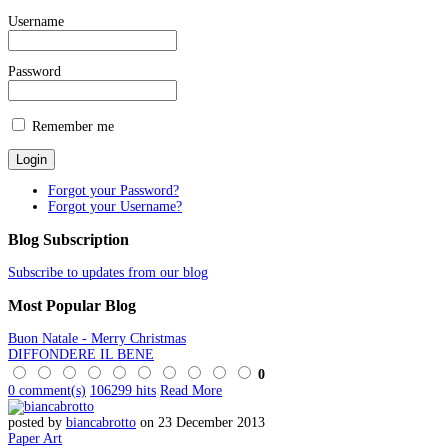
Username
Password
Remember me
Forgot your Password?
Forgot your Username?
Blog
Subscription
Subscribe to updates from our blog
Most
Popular Blog
Buon Natale - Merry Christmas
DIFFONDERE IL BENE
0
0 comment(s)
106299 hits
Read More
posted by
biancabrotto
on 23 December 2013
Paper Art