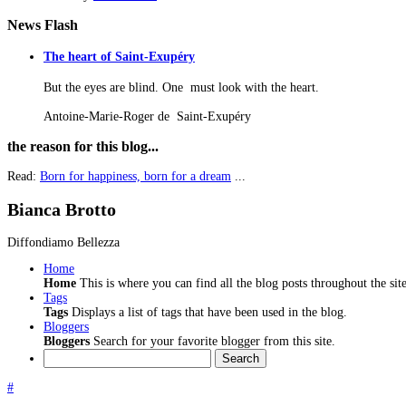
News
Flash
The heart of Saint-Exupéry
But the eyes are blind. One must look with the heart.
Antoine-Marie-Roger de Saint-Exupéry
the
reason for this blog...
Read:
Born for happiness, born for a dream
...
Bianca Brotto
Diffondiamo Bellezza
Home
Home
This is where you can find all the blog posts throughout the site
Tags
Tags
Displays a list of tags that have been used in the blog.
Bloggers
Bloggers
Search for your favorite blogger from this site.
Search
#