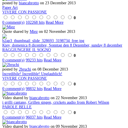
posted by
biancabrotto
on 23 December 2013
Paper Art
VIVERE CON PASSIONE
0
0 comment(s)
102268 hits
Read More
Quote shared by
Miez
on 02 November 2013
Kiev, domenica 8 dicembre, Sonntag den 8 Dezember, sunday 8 december
RAGGIUNGERE IL SOGNO
0
0 comment(s)
99233 hits
Read More
posted by
2bruchi
on 08 December 2013
Incredibile! Incredible! Unglaublich!
VIVERE CON PASSIONE
0
0 comment(s)
98832 hits
Read More
Video shared by
biancabrotto
on 22 November 2013
i grilli cantano, Grillen singen, crickets audio from Robert Wilson
PAROLE BELLE
0
0 comment(s)
96037 hits
Read More
Video shared by
biancabrotto
on 09 November 2013