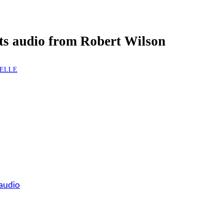
kets audio from Robert Wilson
BELLE
audio