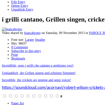
Edit Entry
Delete Entry
Unpublish Entry
i grilli cantano, Grillen singen, cric
Video shared
by
biancabrotto
on
Saturday, 09 November 2013
in
PAROLE 
Font size:
Larger
Smaller
Hits: 96037
0 Comments
Subscribe to this entry
Print
Bookmark
Incredibile, sono i grilli che cantano e sembrano voci!
Unglaublich,
die Grillen
singen und
scheinen
Stimmen!
Incredible,
the crickets
are
singing and
seem voices
!
https://soundcloud.com/acornavi/robert-wilson-crickets-
0
Paper Art