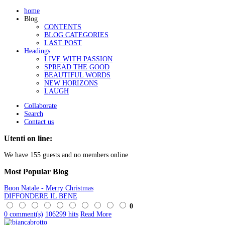
home
Blog
CONTENTS
BLOG CATEGORIES
LAST POST
Headings
LIVE WITH PASSION
SPREAD THE GOOD
BEAUTIFUL WORDS
NEW HORIZONS
LAUGH
Collaborate
Search
Contact us
Utenti on line:
We have 155 guests and no members online
Most
Popular Blog
Buon Natale - Merry Christmas
DIFFONDERE IL BENE
0
0 comment(s)
106299 hits
Read More