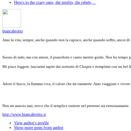
Here's to the crazy ones, the misfits, the rebels,...
biancabrotto
Amo la vita, sempre, anche quando non la capisco, anche quando soffro, ancor di p
Suono di rado, ma con amore, il pianoforte e canto mentre guido. Non ho tempo pe
Mi piace leggere, lasciarmi rapire dai notturni di Chopin e riempirmi con un bel f
Adoro il fuoco, la fiamma viva, il calore che mi trasmette. Amo viaggiare e vivere 
Non mi annoio mai, trovo che il semplice esistere nel presente sia entusiasmante.
http://www.biancabrotto.it
View author's profile
Show more posts from author