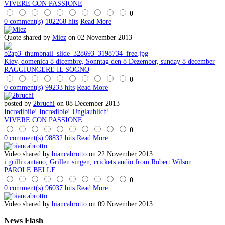
VIVERE CON PASSIONE
0
0 comment(s)
102268 hits
Read More
Quote shared by
Miez
on 02 November 2013
Kiev, domenica 8 dicembre, Sonntag den 8 Dezember, sunday 8 december
RAGGIUNGERE IL SOGNO
0
0 comment(s)
99233 hits
Read More
posted by
2bruchi
on 08 December 2013
Incredibile! Incredible! Unglaublich!
VIVERE CON PASSIONE
0
0 comment(s)
98832 hits
Read More
Video shared by
biancabrotto
on 22 November 2013
i grilli cantano, Grillen singen, crickets audio from Robert Wilson
PAROLE BELLE
0
0 comment(s)
96037 hits
Read More
Video shared by
biancabrotto
on 09 November 2013
News
Flash