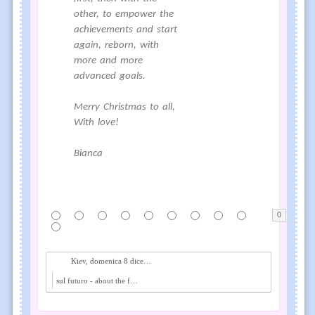
other, to empower the
achievements and start
again, reborn, with
more and more
advanced goals.
Merry Christmas to all,
With love!
Bianca
0
Kiev, domenica 8 dicembre, Sonntag den 8 Dezember,...
sul futuro - about the future