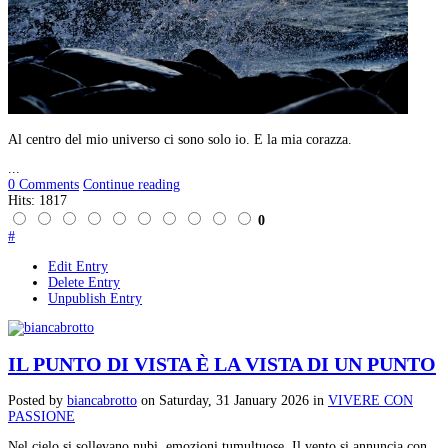
Al centro del mio universo ci sono solo io. E la mia corazza.
...
0 Comments
Continue reading
Hits: 1817
0
#
Edit Entry
Delete Entry
Unpublish Entry
IL PUNTO DI VISTA È LA VISTA DI UN PUNTO
Posted
by
biancabrotto
on
Saturday, 31 January 2026
in
VIVERE CON
PASSIONE
Nel cielo si sollevano nubi, emozioni tumultuose. Il vento si annuncia con