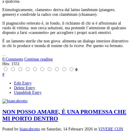
a qualcosa.
Etimologicamente, «lamento» deriva dal latino lam
ĕ
ntum (piangere,
gemere) e condivide la radice con clam
ĕ
ntum (chiamare).
Il piagnucolio reiterato è, in fondo, il richiamo di chi si è affezionato al
ruolo di vittima: non cerca soluzioni, ma pretende l’attenzione di qualcuno
disposto a farsi «cassonetto» per accogliere i propri scarti emotivi.
È un lamento sterile che non giova: alimenta un dialogo interiore distruttivo
in chi lo produce e inonda di tossine chi lo riceve. Per questo va fermato.
...
0 Comments
Continue reading
Hits: 1551
0
#
Edit Entry
Delete Entry
Unpublish Entry
NON POSSO AMARE, È UNA PROMESSA CHE
MI PORTO DENTRO
Posted
by
biancabrotto
on
Saturday, 14 February 2026
in
VIVERE CON