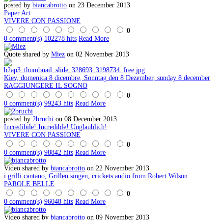
posted by
biancabrotto
on 23 December 2013
Paper Art
VIVERE CON PASSIONE
0
0 comment(s)
102278 hits
Read More
Quote shared by
Miez
on 02 November 2013
Kiev, domenica 8 dicembre, Sonntag den 8 Dezember, sunday 8 december
RAGGIUNGERE IL SOGNO
0
0 comment(s)
99243 hits
Read More
posted by
2bruchi
on 08 December 2013
Incredibile! Incredible! Unglaublich!
VIVERE CON PASSIONE
0
0 comment(s)
98842 hits
Read More
Video shared by
biancabrotto
on 22 November 2013
i grilli cantano, Grillen singen, crickets audio from Robert Wilson
PAROLE BELLE
0
0 comment(s)
96048 hits
Read More
Video shared by
biancabrotto
on 09 November 2013