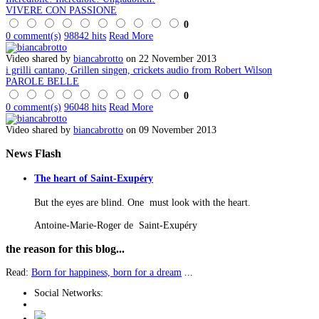
VIVERE CON PASSIONE
0
0 comment(s)
98842 hits
Read More
Video shared by
biancabrotto
on 22 November 2013
i grilli cantano, Grillen singen, crickets audio from Robert Wilson
PAROLE BELLE
0
0 comment(s)
96048 hits
Read More
Video shared by
biancabrotto
on 09 November 2013
News
Flash
The heart of Saint-Exupéry
But the eyes are blind. One must look with the heart.
Antoine-Marie-Roger de Saint-Exupéry
the
reason for this blog...
Read:
Born for happiness, born for a dream
...
Social Networks: