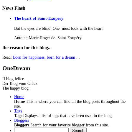
News
Flash
The heart of Saint-Exupéry
But the eyes are blind. One must look with the heart.
Antoine-Marie-Roger de Saint-Exupéry
the
reason for this blog...
Read:
Born for happiness, born for a dream
...
OneDream
Il blog felice
Der Blog vom Glück
The happy blog
Home
Home
This is where you can find all the blog posts throughout the
site.
Tags
Tags
Displays a list of tags that have been used in the blog.
Bloggers
Bloggers
Search for your favorite blogger from this site.
Search