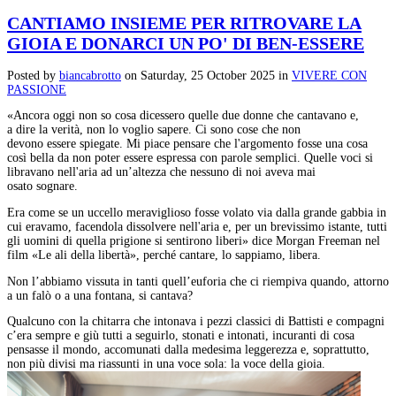
CANTIAMO INSIEME PER RITROVARE LA
GIOIA E DONARCI UN PO' DI BEN-ESSERE
Posted
by
biancabrotto
on
Saturday, 25 October 2025
in
VIVERE CON
PASSIONE
«Ancora oggi non so cosa dicessero quelle due donne che cantavano e,
a dire la verità, non lo voglio sapere. Ci sono cose che non
devono essere spiegate. Mi piace pensare che l'argomento fosse una cosa
così bella da non poter essere espressa con parole semplici. Quelle voci si
libravano nell'aria ad un’altezza che nessuno di noi aveva mai
osato sognare.
Era come se un uccello meraviglioso fosse volato via dalla grande gabbia in
cui eravamo, facendola dissolvere nell'aria e, per un brevissimo istante, tutti
gli uomini di quella prigione si sentirono liberi» dice Morgan Freeman nel
film «Le ali della libertà», perché cantare, lo sappiamo, libera.
Non l’abbiamo vissuta in tanti quell’euforia che ci riempiva quando, attorno
a un falò o a una fontana, si cantava?
Qualcuno con la chitarra che intonava i pezzi classici di Battisti e compagni
c’era sempre e giù tutti a seguirlo, stonati e intonati, incuranti di cosa
pensasse il mondo, accomunati dalla medesima leggerezza e, soprattutto,
non più divisi ma riassunti in una voce sola: la voce della gioia.