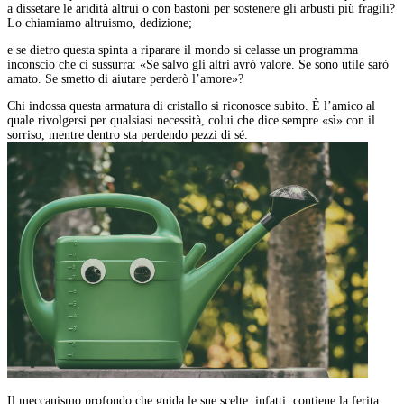
a dissetare le aridità altrui o con bastoni per sostenere gli arbusti più fragili?
Lo chiamiamo altruismo, dedizione;
e se dietro questa spinta a riparare il mondo si celasse un programma
inconscio che ci sussurra: «Se salvo gli altri avrò valore. Se sono utile sarò
amato. Se smetto di aiutare perderò l’amore»?
Chi indossa questa armatura di cristallo si riconosce subito. È l’amico al
quale rivolgersi per qualsiasi necessità, colui che dice sempre «sì» con il
sorriso, mentre dentro sta perdendo pezzi di sé.
Il meccanismo profondo che guida le sue scelte, infatti, contiene la ferita