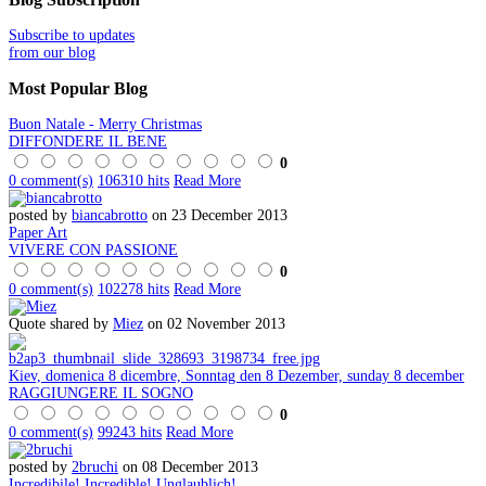
Subscribe to updates
from our blog
Most
Popular Blog
Buon Natale - Merry Christmas
DIFFONDERE IL BENE
0
0 comment(s)
106310 hits
Read More
posted by
biancabrotto
on 23 December 2013
Paper Art
VIVERE CON PASSIONE
0
0 comment(s)
102278 hits
Read More
Quote shared by
Miez
on 02 November 2013
Kiev, domenica 8 dicembre, Sonntag den 8 Dezember, sunday 8 december
RAGGIUNGERE IL SOGNO
0
0 comment(s)
99243 hits
Read More
posted by
2bruchi
on 08 December 2013
Incredibile! Incredible! Unglaublich!