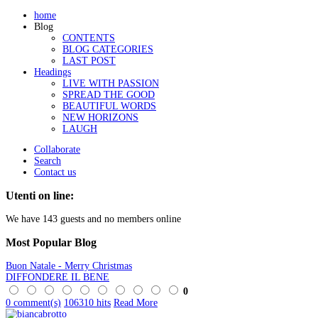
home
Blog
CONTENTS
BLOG CATEGORIES
LAST POST
Headings
LIVE WITH PASSION
SPREAD THE GOOD
BEAUTIFUL WORDS
NEW HORIZONS
LAUGH
Collaborate
Search
Contact us
Utenti on line:
We have 143 guests and no members online
Most
Popular Blog
Buon Natale - Merry Christmas
DIFFONDERE IL BENE
0
0 comment(s)
106310 hits
Read More