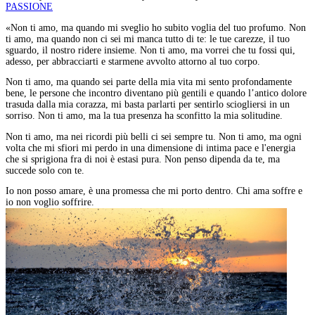
PASSIONE
«Non ti amo, ma quando mi sveglio ho subito voglia del tuo profumo. Non
ti amo, ma quando non ci sei mi manca tutto di te: le tue carezze, il tuo
sguardo, il nostro ridere insieme. Non ti amo, ma vorrei che tu fossi qui,
adesso, per abbracciarti e starmene avvolto attorno al tuo corpo.
Non ti amo, ma quando sei parte della mia vita mi sento profondamente
bene, le persone che incontro diventano più gentili e quando l’antico dolore
trasuda dalla mia corazza, mi basta parlarti per sentirlo sciogliersi in un
sorriso. Non ti amo, ma la tua presenza ha sconfitto la mia solitudine.
Non ti amo, ma nei ricordi più belli ci sei sempre tu. Non ti amo, ma ogni
volta che mi sfiori mi perdo in una dimensione di intima pace e l'energia
che si sprigiona fra di noi è estasi pura. Non penso dipenda da te, ma
succede solo con te.
Io non posso amare, è una promessa che mi porto dentro. Chi ama soffre e
io non voglio soffrire.