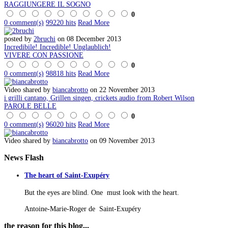
RAGGIUNGERE IL SOGNO
0
0 comment(s)
99220 hits
Read More
posted by
2bruchi
on 08 December 2013
Incredibile! Incredible! Unglaublich!
VIVERE CON PASSIONE
0
0 comment(s)
98818 hits
Read More
Video shared by
biancabrotto
on 22 November 2013
i grilli cantano, Grillen singen, crickets audio from Robert Wilson
PAROLE BELLE
0
0 comment(s)
96020 hits
Read More
Video shared by
biancabrotto
on 09 November 2013
News
Flash
The heart of Saint-Exupéry
But the eyes are blind. One must look with the heart.
Antoine-Marie-Roger de Saint-Exupéry
the
reason for this blog...