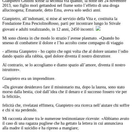
Gianpietro Ghidini scelse la seconda via quando, la notte del 24 novembre
2013, suo figlio morì gettandosi nel fiume sotto l’effetto di una droga
allucinogena; Emanuele, detto Ema, aveva solo sedici anni.
Gianpietro, all’indomani, si mise al servizio della Vita e, costituita la
Fondazione Ema PesciolinoRosso, partì per incontrare lungo lo Stivale
giovani e adulti totalizzando, in 12 anni, 2450 incontri.
Mi sono chiesta in che modo lo strazio l’avesse plasmato. «Quando ho
smesso di combattere il dolore e l’ho accolto come compagno di viaggio
- afferma Gianpietro - ho capito che ogni volta che al dolore uniamo l’odio
dando spazio alla rabbia, quel dolore diventa il nostro distruttore.
Al contrario, se lo accogliamo e diamo spazio all’amore, diventa il nostro
istruttore».
Gianpietro era un imprenditore.
«Da giovane desideravo fare il missionario ma, dopo la laurea, sono stato
morso dalla bestia, cioè dall’idea che il denaro e il successo fossero vie per
la felicità»,
felicità che, rivelatasi effimera, Gianpietro ora ricerca nell’aiutare chi soffre
e chi si sta perdendo.
Mi racconta alcune tra le numerose testimonianze ricevute: «Abbiamo avuto
il caso di una ragazza pugliese che ha gettato la lettera in cui annunciava
alla madre il suicidio e ha ripreso a mangiare;