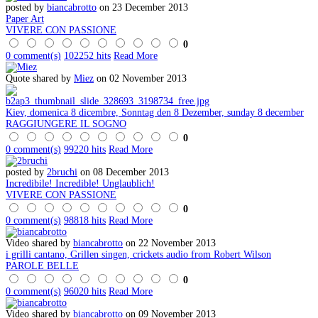
posted by
biancabrotto
on 23 December 2013
Paper Art
VIVERE CON PASSIONE
0
0 comment(s)
102252 hits
Read More
Quote shared by
Miez
on 02 November 2013
Kiev, domenica 8 dicembre, Sonntag den 8 Dezember, sunday 8 december
RAGGIUNGERE IL SOGNO
0
0 comment(s)
99220 hits
Read More
posted by
2bruchi
on 08 December 2013
Incredibile! Incredible! Unglaublich!
VIVERE CON PASSIONE
0
0 comment(s)
98818 hits
Read More
Video shared by
biancabrotto
on 22 November 2013
i grilli cantano, Grillen singen, crickets audio from Robert Wilson
PAROLE BELLE
0
0 comment(s)
96020 hits
Read More
Video shared by
biancabrotto
on 09 November 2013