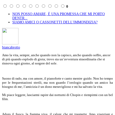
0
NON POSSO AMARE, È UNA PROMESSA CHE MI PORTO
DENTR...
SIAMO AMICI O CASSONETTI DELL'IMMONDIZIA?
biancabrotto
Amo la vita, sempre, anche quando non la capisco, anche quando soffro, ancor
di più quando esplodo di gioia; trovo sia un’avventura straordinaria che si
rinnova ogni giorno, al sorgere del sole.
Suono di rado, ma con amore, il pianoforte e canto mentre guido. Non ho tempo
per le frequentazioni sterili, ma non guardo l’orologio quando un amico ha
bisogno di me; l’amicizia è un dono meraviglioso e mi ha salvato la vita.
Mi piace leggere, lasciarmi rapire dai notturni di Chopin e riempirmi con un bel
film.
Adoro il fuoco, la fiamma viva, il calore che mi trasmette. Amo viaggiare e