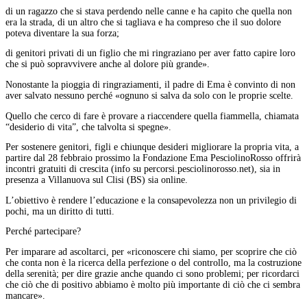
di un ragazzo che si stava perdendo nelle canne e ha capito che quella non
era la strada, di un altro che si tagliava e ha compreso che il suo dolore
poteva diventare la sua forza;
di genitori privati di un figlio che mi ringraziano per aver fatto capire loro
che si può sopravvivere anche al dolore più grande».
Nonostante la pioggia di ringraziamenti, il padre di Ema è convinto di non
aver salvato nessuno perché «ognuno si salva da solo con le proprie scelte.
Quello che cerco di fare è provare a riaccendere quella fiammella, chiamata
“desiderio di vita”, che talvolta si spegne».
Per sostenere genitori, figli e chiunque desideri migliorare la propria vita, a
partire dal 28 febbraio prossimo la Fondazione Ema PesciolinoRosso offrirà
incontri gratuiti di crescita (info su percorsi.pesciolinorosso.net), sia in
presenza a Villanuova sul Clisi (BS) sia online.
L’obiettivo è rendere l’educazione e la consapevolezza non un privilegio di
pochi, ma un diritto di tutti.
Perché partecipare?
Per imparare ad ascoltarci, per «riconoscere chi siamo, per scoprire che ciò
che conta non è la ricerca della perfezione o del controllo, ma la costruzione
della serenità; per dire grazie anche quando ci sono problemi; per ricordarci
che ciò che di positivo abbiamo è molto più importante di ciò che ci sembra
mancare».