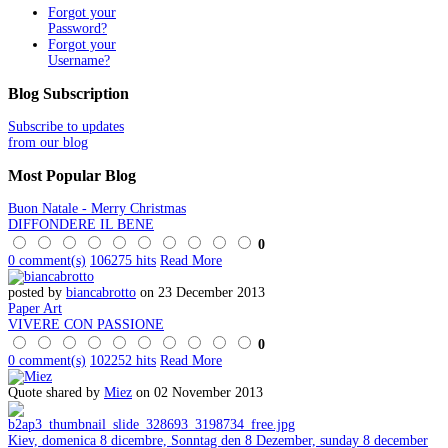
Forgot your
Password?
Forgot your
Username?
Blog
Subscription
Subscribe to updates
from our blog
Most
Popular Blog
Buon Natale - Merry Christmas
DIFFONDERE IL BENE
0
0 comment(s)
106275 hits
Read More
posted by
biancabrotto
on 23 December 2013
Paper Art
VIVERE CON PASSIONE
0
0 comment(s)
102252 hits
Read More
Quote shared by
Miez
on 02 November 2013
Kiev, domenica 8 dicembre, Sonntag den 8 Dezember, sunday 8 december