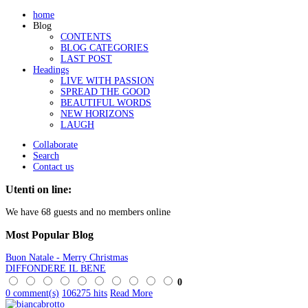
home
Blog
CONTENTS
BLOG CATEGORIES
LAST POST
Headings
LIVE WITH PASSION
SPREAD THE GOOD
BEAUTIFUL WORDS
NEW HORIZONS
LAUGH
Collaborate
Search
Contact us
Utenti on line:
We have 68 guests and no members online
Most
Popular Blog
Buon Natale - Merry Christmas
DIFFONDERE IL BENE
0
0 comment(s)
106275 hits
Read More