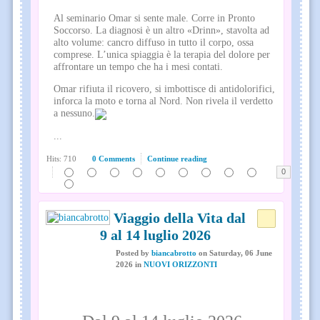
Al seminario Omar si sente male. Corre in Pronto
Soccorso. La diagnosi è un altro «Drinn», stavolta ad
alto volume: cancro diffuso in tutto il corpo, ossa
comprese. L’unica spiaggia è la terapia del dolore per
affrontare un tempo che ha i mesi contati.
Omar rifiuta il ricovero, si imbottisce di antidolorifici,
inforca la moto e torna al Nord. Non rivela il verdetto
a nessuno.
...
Hits: 710
0 Comments
Continue reading
0
Il Viaggio della Vita dal
9 al 14 luglio 2026
Posted
by
biancabrotto
on
Saturday, 06 June
2026
in
NUOVI ORIZZONTI