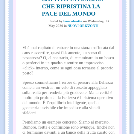
CHE RIPRISTINA LA
PACE DEL MONDO
Posted
by
biancabrotto
on
Wednesday, 13
May 2026
in
NUOVI ORIZZONTI
Vi è mai capitato di entrare in una stanza soffocata dal
caos e avvertire, quasi fisicamente, un senso di
pesantezza? O, al contrario, di camminare in un bosco
o perdervi in un quadro e sentire un improvviso
«click» interno, come se ogni cosa tornasse al proprio
posto?
Spesso commettiamo l’errore di pensare alla Bellezza
come a un «extra», un velo di rossetto appoggiato
sulla realtà per renderla più gradevole. Ma la verità è
molto più profonda: la Bellezza è il sistema operativo
del mondo. È l’equilibrio intelligente, quella
geometria invisibile che impedisce alla vita di
sfaldarsi.
Prendiamo un esempio concreto. Siamo al mercato.
Rumore, fretta e confusione sono ovunque, finché non
ci fermiamo davanti a un banco della frutta curato con