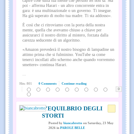
capire cose sulla tua mente che persino lei non sa. Ma
poi - afferma Harari - un altro concorrente entra in
gara: è una multinazionale o un governo. Ti insegue.
Ha già superato di molto tua madre. Ti sta addosso».
È così che ci ritroviamo con la porta della nostra
mente, quella che avevamo chiuso a chiave per
assicurarci il nostro diritto al mistero, forzata dalla
carezza seducente di un algoritmo.
«Amazon prevederà il nostro bisogno di lampadine un
attimo prima che si fulminino. YouTube sa come
tenerci incollati allo schermo anche quando vorremmo
smettere» continua Harari.
...
Hits: 801
0 Comments
Continue reading
0
L'EQUILBRIO DEGLI
STORTI
Posted
by
biancabrotto
on
Saturday, 23 May
2026
in
PAROLE BELLE