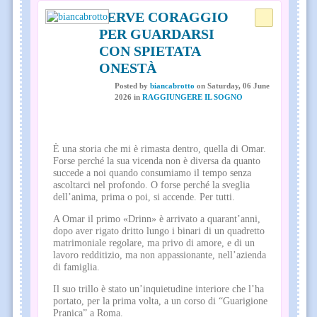
SERVE CORAGGIO
PER GUARDARSI
CON SPIETATA
ONESTÀ
Posted
by
biancabrotto
on
Saturday, 06 June
2026
in
RAGGIUNGERE IL SOGNO
È una storia che mi è rimasta dentro, quella di Omar.
Forse perché la sua vicenda non è diversa da quanto
succede a noi quando consumiamo il tempo senza
ascoltarci nel profondo. O forse perché la sveglia
dell’anima, prima o poi, si accende. Per tutti.
A Omar il primo «Drinn» è arrivato a quarant’anni,
dopo aver rigato dritto lungo i binari di un quadretto
matrimoniale regolare, ma privo di amore, e di un
lavoro redditizio, ma non appassionante, nell’azienda
di famiglia.
Il suo trillo è stato un’inquietudine interiore che l’ha
portato, per la prima volta, a un corso di “Guarigione
Pranica” a Roma.