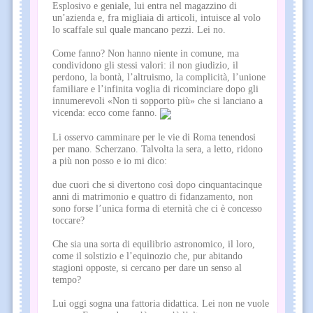
Esplosivo e geniale, lui entra nel magazzino di
un’azienda e, fra migliaia di articoli, intuisce al volo
lo scaffale sul quale mancano pezzi. Lei no.
Come fanno? Non hanno niente in comune, ma
condividono gli stessi valori: il non giudizio, il
perdono, la bontà, l’altruismo, la complicità, l’unione
familiare e l’infinita voglia di ricominciare dopo gli
innumerevoli «Non ti sopporto più» che si lanciano a
vicenda: ecco come fanno.
Li osservo camminare per le vie di Roma tenendosi
per mano. Scherzano. Talvolta la sera, a letto, ridono
a più non posso e io mi dico:
due cuori che si divertono così dopo cinquantacinque
anni di matrimonio e quattro di fidanzamento, non
sono forse l’unica forma di eternità che ci è concesso
toccare?
Che sia una sorta di equilibrio astronomico, il loro,
come il solstizio e l’equinozio che, pur abitando
stagioni opposte, si cercano per dare un senso al
tempo?
Lui oggi sogna una fattoria didattica. Lei non ne vuole