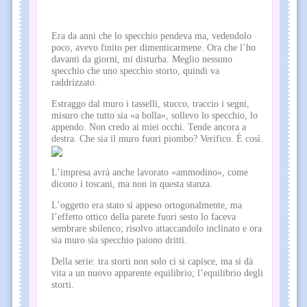
Era da anni che lo specchio pendeva ma, vedendolo
poco, avevo finito per dimenticarmene. Ora che l’ho
davanti da giorni, mi disturba. Meglio nessuno
specchio che uno specchio storto, quindi va
raddrizzato.
Estraggo dal muro i tasselli, stucco, traccio i segni,
misuro che tutto sia «a bolla», sollevo lo specchio, lo
appendo. Non credo ai miei occhi. Tende ancora a
destra. Che sia il muro fuori piombo? Verifico. È così.
L’impresa avrà anche lavorato «ammodino», come
dicono i toscani, ma non in questa stanza.
L’oggetto era stato sì appeso ortogonalmente, ma
l’effetto ottico della parete fuori sesto lo faceva
sembrare sbilenco; risolvo attaccandolo inclinato e ora
sia muro sia specchio paiono dritti.
Della serie: tra storti non solo ci si capisce, ma si dà
vita a un nuovo apparente equilibrio; l’equilibrio degli
storti.
...