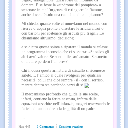
bagno, annegandola, quasi fosse un incendio da
domare. E se fosse la «sindrome del pompiere» a
scatenare in me l’urgenza di estinguere le fiamme,
anche dove c’è solo una candelina di compleanno?
Mi chiedo: quante volte ci muoviamo nel mondo con
riserve d’acqua pronte a dissetare le aridità altrui o
con bastoni per sostenere gli arbusti più fragili? Lo
chiamiamo altruismo, dedizione;
e se dietro questa spinta a riparare il mondo si celasse
un programma inconscio che ci sussurra: «Se salvo gli
altri avrò valore. Se sono utile sarò amato. Se smetto
di aiutare perderò l’amore»?
Chi indossa questa armatura di cristallo si riconosce
subito. È l’amico al quale rivolgersi per qualsiasi
necessità, colui che dice sempre «sì» con il sorriso,
mentre dentro sta perdendo pezzi di sé.
Il meccanismo profondo che guida le sue scelte,
infatti, contiene la ferita nascosta, inferta dalle
equazioni assorbite nell’infanzia, magari osservando le
fatiche di una madre o la fragilità di un padre:
...
Hits: 645
0 Comments
Continue reading