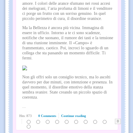
amore. I colori delle arance sfumano nei rossi accesi
dei melograni, l’aria profuma di limoni e il venditore
ci porge un frutto con un sorriso genuino. In quel
piccolo perimetro di cura, il disordine svanisce.
Ma la Bellezza è ancora più vicina. Immagina di
essere in ufficio. Intorno a te ci sono scadenze,
notifiche che suonano, il rumore dei tasti e la tensione
di una riunione imminente. Il «Campo» è
frammentato, caotico. Poi, incroci lo sguardo di un
collega che sta passando un momento difficile. Ti
fermi.
Non gli offri solo un consiglio tecnico, ma lo ascolti
davvero per due minuti, con intenzione e presenza. In
quel momento, il disordine emotivo della stanza
sembra svanire. State creando un piccolo spazio di
coerenza.
...
Hits: 873
0 Comments
Continue reading
0