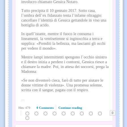
involucro chiamato Gessica Notaro.
Tutto precipita il 10 gennaio 2017. Sotto casa,
l’ombra dell’ex fidanzato tenta l’infame oltraggio:
cancellare l’identità di Gessica gettandole in viso una
bottiglia di acido.
In quell’istante, mentre il fuoco le consuma i
lineamenti, la ventisettenne si inginocchia a terra e
supplica: «Prenditi la bellezza, ma lasciami gli occhi
per vedere il mondo».
Mentre lampi intermittenti spengono l’occhio sinistro
e il destro inizia a perdere i contorni, Gessica riesce a
chiamare la madre. Poi, in attesa dei soccorsi, prega la
Madonna:
«Se non diventerò cieca, farò di tutto per aiutare le
donne vittime di violenza». Una promessa solenne,
scritta con il sangue, pagata con il respiro.
...
Hits: 479
0 Comments
Continue reading
0