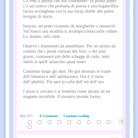
Lo vedi il puzzle che stai costruendo? In primo piano
c’è un rustico che profuma di poesia e una buganvillea
fucsia avvinghiata con la sua forza ribelle alle pietre
levigate di storia.
Intorno, un prato ricamato da margherite e ranuncoli.
Sul fianco una stradina si arrampica lenta sulle colline.
Lo sfondo, solo cielo.
Osservo i frammenti da assemblare. Per un attimo ho
creduto che i petali colorati dei fiori, e dei miei
giorni, contassero più delle schegge di cielo, tutte
simili in quell’azzurrino quasi muto.
Cammino lungo gli anni. Ho già ultimato le trame
dell’infanzia e dell’adolescenza. Ora è il turno
dell’adultità. Poi sarà la volta dell’età dell’oro.
I pezzi si cercano e si fondono come attratti da un
magnete invisibile. Il mosaico prende forma.
...
Hits: 971
0 Comments
Continue reading
0