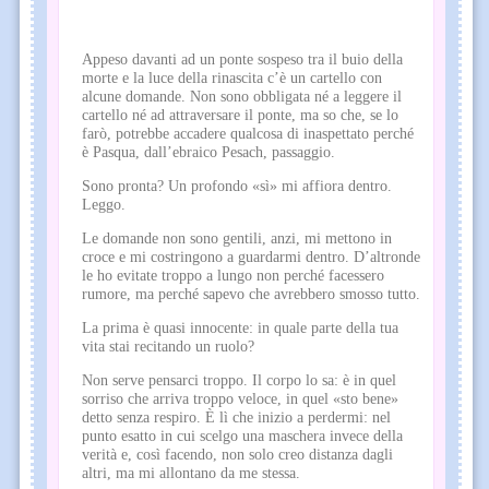
Appeso davanti ad un ponte sospeso tra il buio della
morte e la luce della rinascita c’è un cartello con
alcune domande. Non sono obbligata né a leggere il
cartello né ad attraversare il ponte, ma so che, se lo
farò, potrebbe accadere qualcosa di inaspettato perché
è Pasqua, dall’ebraico Pesach, passaggio.
Sono pronta? Un profondo «sì» mi affiora dentro.
Leggo.
Le domande non sono gentili, anzi, mi mettono in
croce e mi costringono a guardarmi dentro. D’altronde
le ho evitate troppo a lungo non perché facessero
rumore, ma perché sapevo che avrebbero smosso tutto.
La prima è quasi innocente: in quale parte della tua
vita stai recitando un ruolo?
Non serve pensarci troppo. Il corpo lo sa: è in quel
sorriso che arriva troppo veloce, in quel «sto bene»
detto senza respiro. È lì che inizio a perdermi: nel
punto esatto in cui scelgo una maschera invece della
verità e, così facendo, non solo creo distanza dagli
altri, ma mi allontano da me stessa.