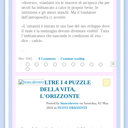
«diverso», viandanti tra le macerie di un'epoca che per
secoli ha imbiancato a calce le proprie ferite, le
istituzioni e gli amori stanchi. Ma il fondatore
dell'antroposofia ci avverte:
«L’umanità è entrata in una fase del suo sviluppo dove
il male e la menzogna devono diventare visibili. Tutta
l’imbiancatura che nasconde le condizioni di vita -
dice - cadrà».
...
Hits: 1042
0 Comments
Continue reading
0
OLTRE I 4 PUZZLE
DELLA VITA,
L'ORIZZONTE
Posted
by
biancabrotto
on
Saturday, 02 May
2026
in
NUOVI ORIZZONTI