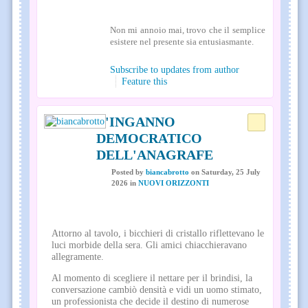
Non mi annoio mai, trovo che il semplice
esistere nel presente sia entusiasmante.
Subscribe to updates from author
Feature this
L'INGANNO
DEMOCRATICO
DELL'ANAGRAFE
Posted
by
biancabrotto
on
Saturday, 25 July
2026
in
NUOVI ORIZZONTI
Attorno al tavolo, i bicchieri di cristallo riflettevano le
luci morbide della sera. Gli amici chiacchieravano
allegramente.
Al momento di scegliere il nettare per il brindisi, la
conversazione cambiò densità e vidi un uomo stimato,
un professionista che decide il destino di numerose