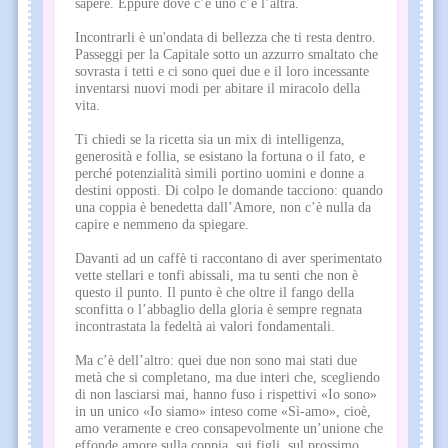
sapere. Eppure dove c’è uno c’è l’altra.
Incontrarli è un'ondata di bellezza che ti resta dentro.
Passeggi per la Capitale sotto un azzurro smaltato che
sovrasta i tetti e ci sono quei due e il loro incessante
inventarsi nuovi modi per abitare il miracolo della
vita.
Ti chiedi se la ricetta sia un mix di intelligenza,
generosità e follia, se esistano la fortuna o il fato, e
perché potenzialità simili portino uomini e donne a
destini opposti. Di colpo le domande tacciono: quando
una coppia è benedetta dall’Amore, non c’è nulla da
capire e nemmeno da spiegare.
Davanti ad un caffè ti raccontano di aver sperimentato
vette stellari e tonfi abissali, ma tu senti che non è
questo il punto. Il punto è che oltre il fango della
sconfitta o l’abbaglio della gloria è sempre regnata
incontrastata la fedeltà ai valori fondamentali.
Ma c’è dell’altro: quei due non sono mai stati due
metà che si completano, ma due interi che, scegliendo
di non lasciarsi mai, hanno fuso i rispettivi «Io sono»
in un unico «Io siamo» inteso come «Sì-amo», cioè,
amo veramente e creo consapevolmente un’unione che
effonde amore sulla coppia, sui figli, sul prossimo.