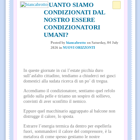
QUANTO SIAMO
CONDIZIONATI DAL
NOSTRO ESSERE
CONDIZIONATORI
UMANI?
Posted
by
biancabrotto
on
Saturday, 04 July
2026
in
NUOVI ORIZZONTI
In queste giornate in cui l’estate picchia duro
sull’asfalto cittadino, tendiamo a chiuderci nei gusci
domestici alla sudata ricerca di un po’ di tregua.
Accendiamo il condizionatore, sentiamo quel refolo
gelido sulla pelle e tiriamo un sospiro di sollievo,
convinti di aver sconfitto il nemico.
Eppure quel macchinario aggrappato al balcone non
distrugge il calore, lo sposta.
Estrarre l’energia termica da dentro per espellerla
fuori, sommandovi il calore del compressore, è la
metafora di come spesso gestiamo le nostre