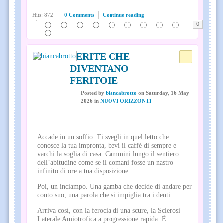
Hits: 872
0 Comments
Continue reading
0
FERITE CHE
DIVENTANO
FERITOIE
Posted
by
biancabrotto
on
Saturday, 16 May
2026
in
NUOVI ORIZZONTI
Accade in un soffio. Ti svegli in quel letto che
conosce la tua impronta, bevi il caffè di sempre e
varchi la soglia di casa. Cammini lungo il sentiero
dell’abitudine come se il domani fosse un nastro
infinito di ore a tua disposizione.
Poi, un inciampo. Una gamba che decide di andare per
conto suo, una parola che si impiglia tra i denti.
Arriva così, con la ferocia di una scure, la Sclerosi
Laterale Amiotrofica a progressione rapida. È