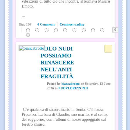
vibrazioni di tutto ciò che incontri, affermava Masaru
Emoto.
...
Hits: 636
0 Comments
Continue reading
0
SOLO NUDI
POSSIAMO
RINASCERE
NELL'ANTI-
FRAGILITÀ
Posted
by
biancabrotto
on
Saturday, 13 June
2026
in
NUOVI ORIZZONTI
C’è qualcosa di straordinario in Sonia. C’è forza.
Presenza. La bara di Claudio, suo marito, è al centro
del soggiorno, con l’album di nozze appoggiato sul
feretro chiuso.