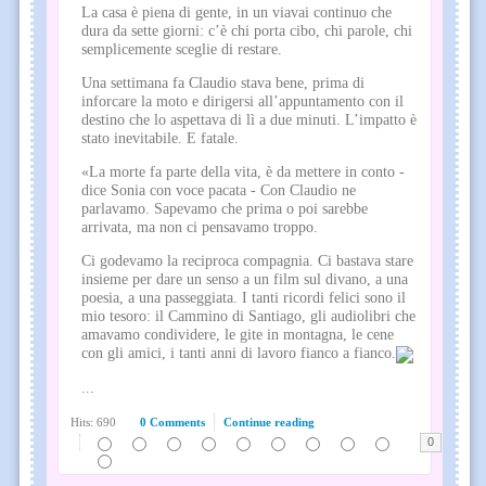
La casa è piena di gente, in un viavai continuo che
dura da sette giorni: c’è chi porta cibo, chi parole, chi
semplicemente sceglie di restare.
Una settimana fa Claudio stava bene, prima di
inforcare la moto e dirigersi all’appuntamento con il
destino che lo aspettava di lì a due minuti. L’impatto è
stato inevitabile. E fatale.
«La morte fa parte della vita, è da mettere in conto -
dice Sonia con voce pacata - Con Claudio ne
parlavamo. Sapevamo che prima o poi sarebbe
arrivata, ma non ci pensavamo troppo.
Ci godevamo la reciproca compagnia. Ci bastava stare
insieme per dare un senso a un film sul divano, a una
poesia, a una passeggiata. I tanti ricordi felici sono il
mio tesoro: il Cammino di Santiago, gli audiolibri che
amavamo condividere, le gite in montagna, le cene
con gli amici, i tanti anni di lavoro fianco a fianco.
...
Hits: 690
0 Comments
Continue reading
0