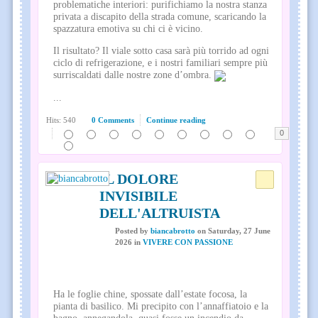
problematiche interiori: purifichiamo la nostra stanza
privata a discapito della strada comune, scaricando la
spazzatura emotiva su chi ci è vicino.
Il risultato? Il viale sotto casa sarà più torrido ad ogni
ciclo di refrigerazione, e i nostri familiari sempre più
surriscaldati dalle nostre zone d’ombra.
...
Hits: 540
0 Comments
Continue reading
0
IL DOLORE
INVISIBILE
DELL'ALTRUISTA
Posted
by
biancabrotto
on
Saturday, 27 June
2026
in
VIVERE CON PASSIONE
Ha le foglie chine, spossate dall’estate focosa, la
pianta di basilico. Mi precipito con l’annaffiatoio e la