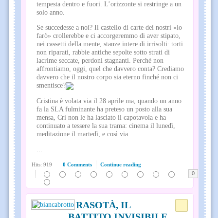
tempesta dentro e fuori. L’orizzonte si restringe a un
solo anno.
Se succedesse a noi? Il castello di carte dei nostri «lo
farò» crollerebbe e ci accorgeremmo di aver stipato,
nei cassetti della mente, stanze intere di irrisolti: torti
non riparati, rabbie antiche sepolte sotto strati di
lacrime seccate, perdoni stagnanti. Perché non
affrontiamo, oggi, quel che davvero conta? Crediamo
davvero che il nostro corpo sia eterno finché non ci
smentisce?
Cristina è volata via il 28 aprile ma, quando un anno
fa la SLA fulminante ha preteso un posto alla sua
mensa, Cri non le ha lasciato il capotavola e ha
continuato a tessere la sua trama: cinema il lunedì,
meditazione il martedì, e così via.
...
Hits: 919
0 Comments
Continue reading
0
KRASOTÀ, IL
BATTITO INVISIBILE