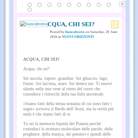
0
ACQUA, CHI SEI?
Posted
by
biancabrotto
on
Saturday, 20 June
2026
in
NUOVI ORIZZONTI
ACQUA, CHI SEI?
Acqua, chi sei?
Sei nuvola, vapore, grandine. Sei ghiaccio, lago,
fiume. Sei lacrima, mare. Sei dentro me. Ti muovi
silente nelle mie vene al ritmo del cuore che
custodisce i rintocchi della tua linfa ancestrale.
«Siamo fatti della stessa sostanza di cui sono fatti i
sogni» scriveva il Bardo dell’Avon, ma la verità più
nuda è che siamo fatti di te.
Tu sei la memoria liquida del Pianeta perché
custodisci la struttura molecolare delle parole, delle
preghiere, della musica, dei pensieri e quindi delle