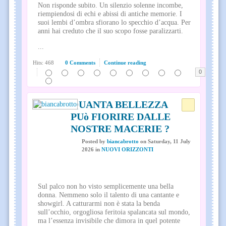
Non risponde subito. Un silenzio solenne incombe,
riempiendosi di echi e abissi di antiche memorie. I
suoi lembi d’ombra sfiorano lo specchio d’acqua. Per
anni hai creduto che il suo scopo fosse paralizzarti.
...
Hits: 468
0 Comments
Continue reading
0
QUANTA BELLEZZA
PUò FIORIRE DALLE
NOSTRE MACERIE ?
Posted
by
biancabrotto
on
Saturday, 11 July
2026
in
NUOVI ORIZZONTI
Sul palco non ho visto semplicemente una bella
donna. Nemmeno solo il talento di una cantante e
showgirl. A catturarmi non è stata la benda
sull’occhio, orgogliosa feritoia spalancata sul mondo,
ma l’essenza invisibile che dimora in quel potente