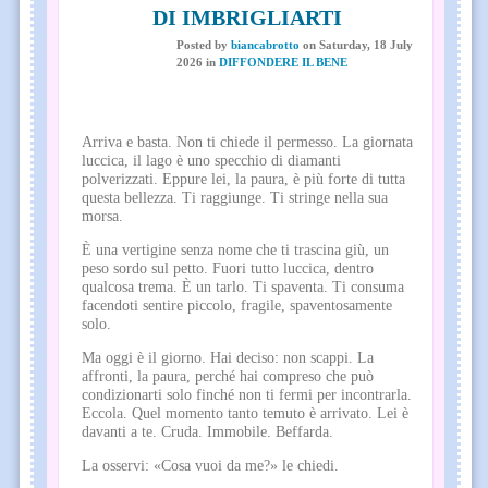
DI IMBRIGLIARTI
Posted
by
biancabrotto
on
Saturday, 18 July
2026
in
DIFFONDERE IL BENE
Arriva e basta. Non ti chiede il permesso. La giornata
luccica, il lago è uno specchio di diamanti
polverizzati. Eppure lei, la paura, è più forte di tutta
questa bellezza. Ti raggiunge. Ti stringe nella sua
morsa.
È una vertigine senza nome che ti trascina giù, un
peso sordo sul petto. Fuori tutto luccica, dentro
qualcosa trema. È un tarlo. Ti spaventa. Ti consuma
facendoti sentire piccolo, fragile, spaventosamente
solo.
Ma oggi è il giorno. Hai deciso: non scappi. La
affronti, la paura, perché hai compreso che può
condizionarti solo finché non ti fermi per incontrarla.
Eccola. Quel momento tanto temuto è arrivato. Lei è
davanti a te. Cruda. Immobile. Beffarda.
La osservi: «Cosa vuoi da me?» le chiedi.