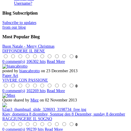
Username?
Blog
Subscription
Subscribe to updates
from our blog
Most
Popular Blog
Buon Natale - Merry Christmas
DIFFONDERE IL BENE
0
0 comment(s)
106302 hits
Read More
posted by
biancabrotto
on 23 December 2013
Paper Art
VIVERE CON PASSIONE
0
0 comment(s)
102269 hits
Read More
Quote shared by
Miez
on 02 November 2013
Kiev, domenica 8 dicembre, Sonntag den 8 Dezember, sunday 8 december
RAGGIUNGERE IL SOGNO
0
0 comment(s)
99239 hits
Read More