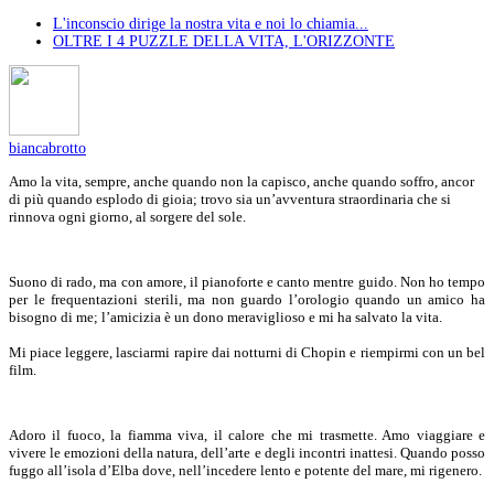
L'inconscio dirige la nostra vita e noi lo chiamia...
OLTRE I 4 PUZZLE DELLA VITA, L'ORIZZONTE
biancabrotto
Amo la vita, sempre, anche quando non la capisco, anche quando soffro, ancor
di più quando esplodo di gioia; trovo sia un’avventura straordinaria che si
rinnova ogni giorno, al sorgere del sole.
Suono di rado, ma con amore, il pianoforte e canto mentre guido. Non ho tempo
per le frequentazioni sterili, ma non guardo l’orologio quando un amico ha
bisogno di me; l’amicizia è un dono meraviglioso e mi ha salvato la vita.
Mi piace leggere, lasciarmi rapire dai notturni di Chopin e riempirmi con un bel
film.
Adoro il fuoco, la fiamma viva, il calore che mi trasmette. Amo viaggiare e
vivere le emozioni della natura, dell’arte e degli incontri inattesi. Quando posso
fuggo all’isola d’Elba dove, nell’incedere lento e potente del mare, mi rigenero.