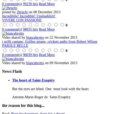
0 comment(s)
99239 hits
Read More
posted by
2bruchi
on 08 December 2013
Incredibile! Incredible! Unglaublich!
VIVERE CON PASSIONE
0
0 comment(s)
98835 hits
Read More
Video shared by
biancabrotto
on 22 November 2013
i grilli cantano, Grillen singen, crickets audio from Robert Wilson
PAROLE BELLE
0
0 comment(s)
96039 hits
Read More
Video shared by
biancabrotto
on 09 November 2013
News
Flash
The heart of Saint-Exupéry
But the eyes are blind. One must look with the heart.
Antoine-Marie-Roger de Saint-Exupéry
the
reason for this blog...
Read:
Born for happiness, born for a dream
...