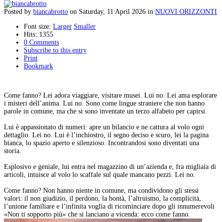
Posted
by
biancabrotto
on
Saturday, 11 April 2026
in
NUOVI ORIZZONTI
Font size:
Larger
Smaller
Hits: 1355
0 Comments
Subscribe to this entry
Print
Bookmark
Come fanno? Lei adora viaggiare, visitare musei. Lui no. Lei ama esplorare
i misteri dell’anima. Lui no. Sono come lingue straniere che non hanno
parole in comune, ma che si sono inventate un terzo alfabeto per capirsi.
Lui è appassionato di numeri: apre un bilancio e ne cattura al volo ogni
dettaglio. Lei no. Lui è l’inchiostro, il segno deciso e scuro, lei la pagina
bianca, lo spazio aperto e silenzioso. Incontrandosi sono diventati una
storia.
Esplosivo e geniale, lui entra nel magazzino di un’azienda e, fra migliaia di
articoli, intuisce al volo lo scaffale sul quale mancano pezzi. Lei no.
Come fanno? Non hanno niente in comune, ma condividono gli stessi
valori: il non giudizio, il perdono, la bontà, l’altruismo, la complicità,
l’unione familiare e l’infinita voglia di ricominciare dopo gli innumerevoli
«Non ti sopporto più» che si lanciano a vicenda: ecco come fanno.