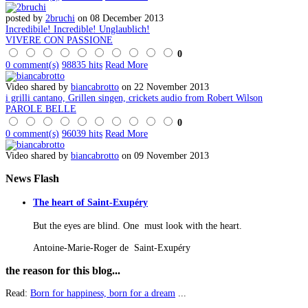
posted by
2bruchi
on 08 December 2013
Incredibile! Incredible! Unglaublich!
VIVERE CON PASSIONE
0
0 comment(s)
98835 hits
Read More
Video shared by
biancabrotto
on 22 November 2013
i grilli cantano, Grillen singen, crickets audio from Robert Wilson
PAROLE BELLE
0
0 comment(s)
96039 hits
Read More
Video shared by
biancabrotto
on 09 November 2013
News
Flash
The heart of Saint-Exupéry
But the eyes are blind. One must look with the heart.
Antoine-Marie-Roger de Saint-Exupéry
the
reason for this blog...
Read:
Born for happiness, born for a dream
...