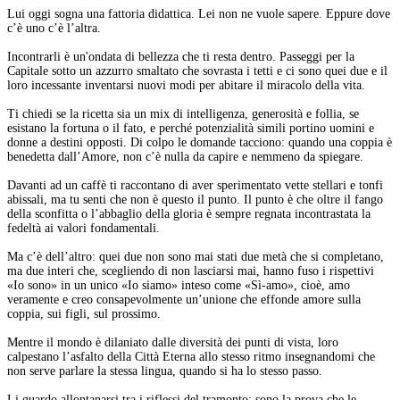
Lui oggi sogna una fattoria didattica. Lei non ne vuole sapere. Eppure dove
c’è uno c’è l’altra.
Incontrarli è un'ondata di bellezza che ti resta dentro. Passeggi per la
Capitale sotto un azzurro smaltato che sovrasta i tetti e ci sono quei due e il
loro incessante inventarsi nuovi modi per abitare il miracolo della vita.
Ti chiedi se la ricetta sia un mix di intelligenza, generosità e follia, se
esistano la fortuna o il fato, e perché potenzialità simili portino uomini e
donne a destini opposti. Di colpo le domande tacciono: quando una coppia è
benedetta dall’Amore, non c’è nulla da capire e nemmeno da spiegare.
Davanti ad un caffè ti raccontano di aver sperimentato vette stellari e tonfi
abissali, ma tu senti che non è questo il punto. Il punto è che oltre il fango
della sconfitta o l’abbaglio della gloria è sempre regnata incontrastata la
fedeltà ai valori fondamentali.
Ma c’è dell’altro: quei due non sono mai stati due metà che si completano,
ma due interi che, scegliendo di non lasciarsi mai, hanno fuso i rispettivi
«Io sono» in un unico «Io siamo» inteso come «Sì-amo», cioè, amo
veramente e creo consapevolmente un’unione che effonde amore sulla
coppia, sui figli, sul prossimo.
Mentre il mondo è dilaniato dalle diversità dei punti di vista, loro
calpestano l’asfalto della Città Eterna allo stesso ritmo insegnandomi che
non serve parlare la stessa lingua, quando si ha lo stesso passo.
Li guardo allontanarsi tra i riflessi del tramonto; sono la prova che le