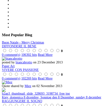
Most
Popular Blog
Buon Natale - Merry Christmas
DIFFONDERE IL BENE
0
0 comment(s)
106302 hits
Read More
posted by
biancabrotto
on 23 December 2013
Paper Art
VIVERE CON PASSIONE
0
0 comment(s)
102269 hits
Read More
Quote shared by
Miez
on 02 November 2013
Kiev, domenica 8 dicembre, Sonntag den 8 Dezember, sunday 8 december
RAGGIUNGERE IL SOGNO
0