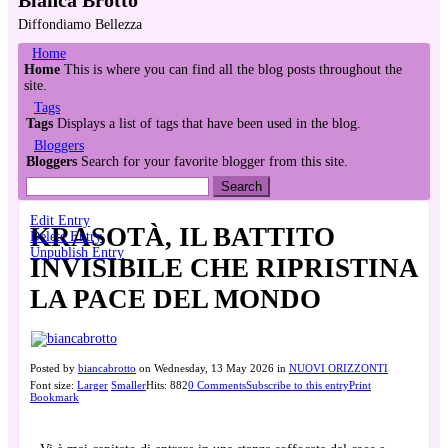
Diffondiamo Bellezza
Home
Home
This is where you can find all the blog posts throughout the
site.
Tags
Tags
Displays a list of tags that have been used in the blog.
Bloggers
Bloggers
Search for your favorite blogger from this site.
Search
Edit Entry
KRASOTÀ, IL BATTITO
Delete Entry
Unpublish Entry
INVISIBILE CHE RIPRISTINA
LA PACE DEL MONDO
Posted
by
biancabrotto
on
Wednesday, 13 May 2026
in
NUOVI ORIZZONTI
Font size:
Larger
Smaller
Hits: 882
0 Comments
Subscribe to this entry
Print
Bookmark