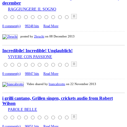
december
RAGGIUNGERE IL SOGNO
0
0 comment(s)
99248 hits
Read More
posted by
2bruchi
on 08 December 2013
Incredibile! Incredible! Unglaublich!
VIVERE CON PASSIONE
0
0 comment(s)
98847 hits
Read More
Video shared by
biancabrotto
on 22 November 2013
i grilli cantano, Grillen singen, crickets audio from Robert
Wilson
PAROLE BELLE
0
0 comment(s)
96051 hits
Read More