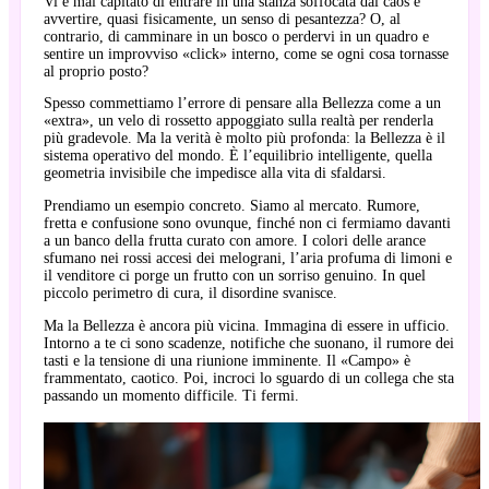
Vi è mai capitato di entrare in una stanza soffocata dal caos e
avvertire, quasi fisicamente, un senso di pesantezza? O, al
contrario, di camminare in un bosco o perdervi in un quadro e
sentire un improvviso «click» interno, come se ogni cosa tornasse
al proprio posto?
Spesso commettiamo l’errore di pensare alla Bellezza come a un
«extra», un velo di rossetto appoggiato sulla realtà per renderla
più gradevole. Ma la verità è molto più profonda: la Bellezza è il
sistema operativo del mondo. È l’equilibrio intelligente, quella
geometria invisibile che impedisce alla vita di sfaldarsi.
Prendiamo un esempio concreto. Siamo al mercato. Rumore,
fretta e confusione sono ovunque, finché non ci fermiamo davanti
a un banco della frutta curato con amore. I colori delle arance
sfumano nei rossi accesi dei melograni, l’aria profuma di limoni e
il venditore ci porge un frutto con un sorriso genuino. In quel
piccolo perimetro di cura, il disordine svanisce.
Ma la Bellezza è ancora più vicina. Immagina di essere in ufficio.
Intorno a te ci sono scadenze, notifiche che suonano, il rumore dei
tasti e la tensione di una riunione imminente. Il «Campo» è
frammentato, caotico. Poi, incroci lo sguardo di un collega che sta
passando un momento difficile. Ti fermi.