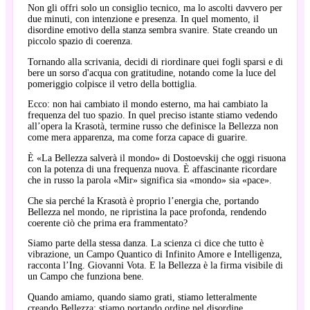
Non gli offri solo un consiglio tecnico, ma lo ascolti davvero per
due minuti, con intenzione e presenza. In quel momento, il
disordine emotivo della stanza sembra svanire. State creando un
piccolo spazio di coerenza.
Tornando alla scrivania, decidi di riordinare quei fogli sparsi e di
bere un sorso d'acqua con gratitudine, notando come la luce del
pomeriggio colpisce il vetro della bottiglia.
Ecco: non hai cambiato il mondo esterno, ma hai cambiato la
frequenza del tuo spazio. In quel preciso istante stiamo vedendo
all’opera la Krasotà, termine russo che definisce la Bellezza non
come mera apparenza, ma come forza capace di guarire.
È «La Bellezza salverà il mondo» di Dostoevskij che oggi risuona
con la potenza di una frequenza nuova. È affascinante ricordare
che in russo la parola «Mir» significa sia «mondo» sia «pace».
Che sia perché la Krasotà è proprio l’energia che, portando
Bellezza nel mondo, ne ripristina la pace profonda, rendendo
coerente ciò che prima era frammentato?
Siamo parte della stessa danza. La scienza ci dice che tutto è
vibrazione, un Campo Quantico di Infinito Amore e Intelligenza,
racconta l’Ing. Giovanni Vota. E la Bellezza è la firma visibile di
un Campo che funziona bene.
Quando amiamo, quando siamo grati, stiamo letteralmente
creando Bellezza: stiamo portando ordine nel disordine.