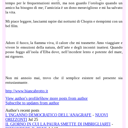
tempo per le frequentazioni sterili, ma non guardo l’orologio quando un
amico ha bisogno di me; l’amicizia è un dono meraviglioso e mi ha salvato
la vita.
Mi piace leggere, lasciarmi rapire dai notturni di Chopin e riempirmi con un
bel film.
Adoro il fuoco, la fiamma viva, il calore che mi trasmette. Amo viaggiare e
vivere le emozioni della natura, dell’arte e degli incontri inattesi. Quando
posso fuggo all’isola d’Elba dove, nell’incedere lento e potente del mare,
mi rigenero.
Non mi annoio mai, trovo che il semplice esistere nel presente sia
entusiasmante.
http://www.biancabrotto.it
View author's profile
Show more posts from author
Subscribe to updates from author
Author's recent posts
L'INGANNO DEMOCRATICO DELL'ANAGRAFE
-
NUOVI
ORIZZONTI
Jul 25
IL GIORNO IN CUI LA PAURA SMETTE DI IMBRIGLIARTI
-