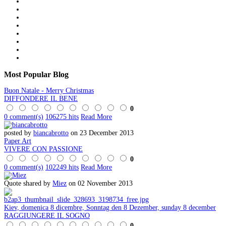
Most
Popular Blog
Buon Natale - Merry Christmas
DIFFONDERE IL BENE
0
0 comment(s)
106275 hits
Read More
posted by
biancabrotto
on 23 December 2013
Paper Art
VIVERE CON PASSIONE
0
0 comment(s)
102249 hits
Read More
Quote shared by
Miez
on 02 November 2013
Kiev, domenica 8 dicembre, Sonntag den 8 Dezember, sunday 8 december
RAGGIUNGERE IL SOGNO
0