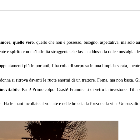
amore, quello vero
, quello che non è possesso, bisogno, aspettativa, ma solo a
e e spirito con un’intimità struggente che lascia addosso la dolce nostalgia del 
ppuntamenti più importanti, l’ha colta di sorpresa in una limpida serata, mentre
a donna si ritrova davanti le ruote enormi di un trattore. Frena, ma non basta. Gi
inevitabile
. Pam! Primo colpo. Crash! Frammenti di vetro la investono. Tilla si
ce. Ha le mani incollate al volante e nelle braccia la forza della vita. Un sussul