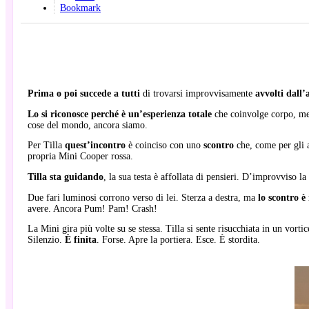
Bookmark
Prima o poi succede a tutti
di trovarsi improvvisamente
avvolti dall’
Lo si riconosce perché è un’esperienza totale
che coinvolge corpo, ment
cose del mondo, ancora siamo.
Per Tilla
quest’incontro
è coinciso con uno
scontro
che, come per gli a
propria Mini Cooper rossa.
Tilla sta guidando
, la sua testa è affollata di pensieri. D’improvviso l
Due fari luminosi corrono verso di lei. Sterza a destra, ma
lo scontro è 
avere. Ancora Pum! Pam! Crash!
La Mini gira più volte su se stessa. Tilla si sente risucchiata in un vorti
Silenzio.
È finita
. Forse. Apre la portiera. Esce. È stordita.