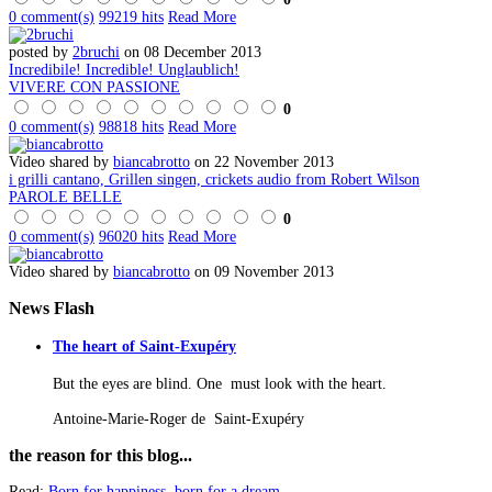
0 comment(s)
99219 hits
Read More
posted by
2bruchi
on 08 December 2013
Incredibile! Incredible! Unglaublich!
VIVERE CON PASSIONE
0
0 comment(s)
98818 hits
Read More
Video shared by
biancabrotto
on 22 November 2013
i grilli cantano, Grillen singen, crickets audio from Robert Wilson
PAROLE BELLE
0
0 comment(s)
96020 hits
Read More
Video shared by
biancabrotto
on 09 November 2013
News
Flash
The heart of Saint-Exupéry
But the eyes are blind. One must look with the heart.
Antoine-Marie-Roger de Saint-Exupéry
the
reason for this blog...
Read:
Born for happiness, born for a dream
...