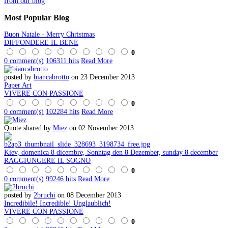
from our blog
Most
Popular Blog
Buon Natale - Merry Christmas
DIFFONDERE IL BENE
0
0 comment(s)
106311 hits
Read More
posted by
biancabrotto
on 23 December 2013
Paper Art
VIVERE CON PASSIONE
0
0 comment(s)
102284 hits
Read More
Quote shared by
Miez
on 02 November 2013
Kiev, domenica 8 dicembre, Sonntag den 8 Dezember, sunday 8 december
RAGGIUNGERE IL SOGNO
0
0 comment(s)
99246 hits
Read More
posted by
2bruchi
on 08 December 2013
Incredibile! Incredible! Unglaublich!
VIVERE CON PASSIONE
0