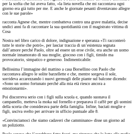
per la scelta che lui aveva fatto, «la lieta novella che mi raccontava ogni
giorno era già tutto per me. E anche le giornate pesanti diventavano allegre
con le sue parole»
racconta Agnese che, mentre combatteva contro una grave malattia, decise
undici anni fa di raccontare la sua quotidianità con il magistrato vittima di
Cosa
Nostra nel libro carico di dolore, indignazione e speranza «Ti racconterò
tutte le storie che potrò», per lasciar traccia di un’esistenza segnata
dall’amore perché Paolo, oltre ad essere un eroe civile, era anche un uomo
normale innamorato di sua moglie, giocoso con i figli, timido ma
provocatorio, simpatico e generoso. Indimenticabile.
Bellissima l’immagine del mattino a casa Borsellino con Paolo che
raccontava allegro le solite barzellette e che, mentre sorgeva il sole,
sorrideva accarezzando i nuovi germogli delle piante sul balcone dicendo:
«Sono un uomo fortunato perché alla mia età riesco ancora a
emozionarmi».
Poi discorreva serio con i figli sulla scuola e, quando suonava il
campanello, metteva la moka sul fornello e preparava il caffè per gli uomini
della scorta che considerava parte della famiglia. Infine, baciati moglie e
figli, usciva svelto per arrivare in ufficio puntuale alle 8.
«Convinciamoci che siamo cadaveri che camminano» disse un giorno ad
un poliziotto.