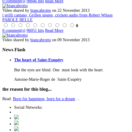
0 comment(s)
98846 hits
Read More
Video shared by
biancabrotto
on 22 November 2013
i grilli cantano, Grillen singen, crickets audio from Robert Wilson
PAROLE BELLE
0
0 comment(s)
96051 hits
Read More
Video shared by
biancabrotto
on 09 November 2013
News
Flash
The heart of Saint-Exupéry
But the eyes are blind. One must look with the heart.
Antoine-Marie-Roger de Saint-Exupéry
the
reason for this blog...
Read:
Born for happiness, born for a dream
...
Social Networks: