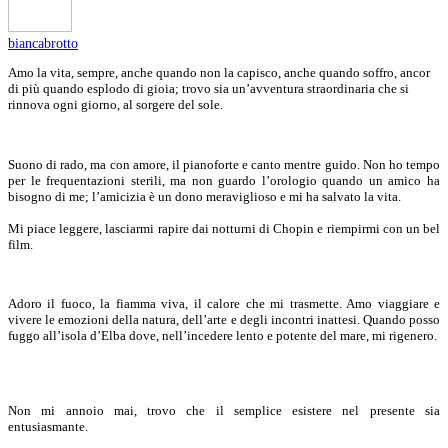
biancabrotto
Amo la vita, sempre, anche quando non la capisco, anche quando soffro, ancor
di più quando esplodo di gioia; trovo sia un’avventura straordinaria che si
rinnova ogni giorno, al sorgere del sole.
Suono di rado, ma con amore, il pianoforte e canto mentre guido. Non ho tempo
per le frequentazioni sterili, ma non guardo l’orologio quando un amico ha
bisogno di me; l’amicizia è un dono meraviglioso e mi ha salvato la vita.
Mi piace leggere, lasciarmi rapire dai notturni di Chopin e riempirmi con un bel
film.
Adoro il fuoco, la fiamma viva, il calore che mi trasmette. Amo viaggiare e
vivere le emozioni della natura, dell’arte e degli incontri inattesi. Quando posso
fuggo all’isola d’Elba dove, nell’incedere lento e potente del mare, mi rigenero.
Non mi annoio mai, trovo che il semplice esistere nel presente sia
entusiasmante.