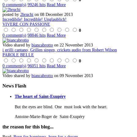
0 comment(s)
99246 hits
Read More
posted by
2bruchi
on 08 December 2013
Incredibile! Incredible! Unglaublich!
VIVERE CON PASSIONE
0
0 comment(s)
98846 hits
Read More
Video shared by
biancabrotto
on 22 November 2013
i grilli cantano, Grillen singen, crickets audio from Robert Wilson
PAROLE BELLE
0
0 comment(s)
96051 hits
Read More
Video shared by
biancabrotto
on 09 November 2013
News
Flash
The heart of Saint-Exupéry
But the eyes are blind. One must look with the heart.
Antoine-Marie-Roger de Saint-Exupéry
the
reason for this blog...
Read:
Born for happiness, born for a dream
...