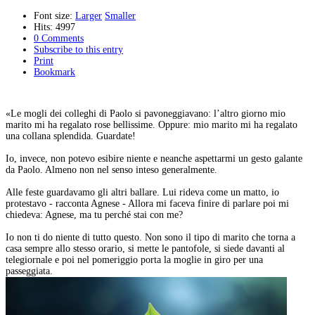
Font size:
Larger
Smaller
Hits: 4997
0 Comments
Subscribe to this entry
Print
Bookmark
«Le mogli dei colleghi di Paolo si pavoneggiavano: l’altro giorno mio
marito mi ha regalato rose bellissime. Oppure: mio marito mi ha regalato
una collana splendida. Guardate!
Io, invece, non potevo esibire niente e neanche aspettarmi un gesto galante
da Paolo. Almeno non nel senso inteso generalmente.
Alle feste guardavamo gli altri ballare. Lui rideva come un matto, io
protestavo - racconta Agnese - Allora mi faceva finire di parlare poi mi
chiedeva: Agnese, ma tu perché stai con me?
Io non ti do niente di tutto questo. Non sono il tipo di marito che torna a
casa sempre allo stesso orario, si mette le pantofole, si siede davanti al
telegiornale e poi nel pomeriggio porta la moglie in giro per una
passeggiata.