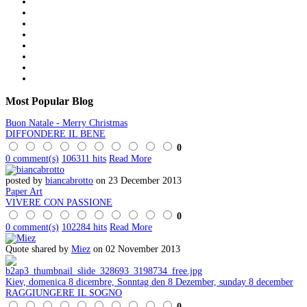
Most
Popular Blog
Buon Natale - Merry Christmas
DIFFONDERE IL BENE
0
0 comment(s)
106311 hits
Read More
posted by
biancabrotto
on 23 December 2013
Paper Art
VIVERE CON PASSIONE
0
0 comment(s)
102284 hits
Read More
Quote shared by
Miez
on 02 November 2013
Kiev, domenica 8 dicembre, Sonntag den 8 Dezember, sunday 8 december
RAGGIUNGERE IL SOGNO
0