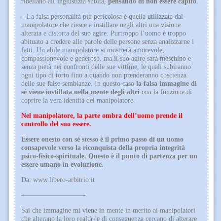
ribellano all’ingiustizia subita,
pensando di non essere capito
.
– La falsa personalità più pericolosa è quella utilizzata dal
manipolatore che riesce a instillare negli altri una visione
alterata e distorta del suo agire. Purtroppo l’uomo è troppo
abituato a credere alle parole delle persone senza analizzarne i
fatti. Un abile manipolatore si mostrerà amorevole,
compassionevole e generoso, ma il suo agire sarà meschino e
senza pietà nei confronti delle sue vittime, le quali subiranno
ogni tipo di torto fino a quando non prenderanno coscienza
delle sue false sembianze. In questo caso
la falsa immagine di
sé viene instillata nella mente degli altri
con la funzione di
coprire la vera identità del manipolatore.
Nel manipolatore, la parte ombra dell’uomo prende il
controllo del suo essere.
Essere onesto con sé stesso è il primo passo di un uomo
consapevole verso la riconquista della propria integrità
psico-fisico-spirituale. Questo è il punto di partenza per un
essere umano in evoluzione.
Da: www.libero-arbitrio.it
—————————-
Sai che immagine mi viene in mente in merito ai manipolatori
che alterano la loro realtà (e di conseguenza cercano di alterare