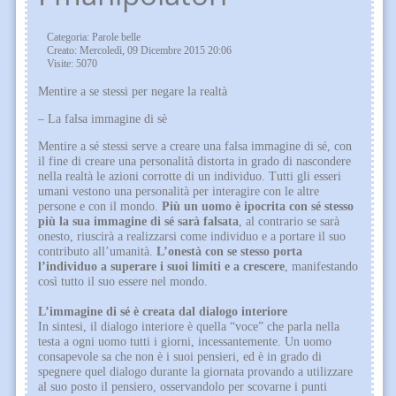
Categoria: Parole belle
Creato: Mercoledì, 09 Dicembre 2015 20:06
Visite: 5070
Mentire a se stessi per negare la realtà
– La falsa immagine di sè
Mentire a sé stessi serve a creare una falsa immagine di sé, con
il fine di creare una personalità distorta in grado di nascondere
nella realtà le azioni corrotte di un individuo. Tutti gli esseri
umani vestono una personalità per interagire con le altre
persone e con il mondo.
Più un uomo è ipocrita con sé stesso
più la sua immagine di sé sarà falsata
, al contrario se sarà
onesto, riuscirà a realizzarsi come individuo e a portare il suo
contributo all’umanità.
L’onestà con se stesso porta
l’individuo a superare i suoi limiti e a crescere
, manifestando
così tutto il suo essere nel mondo.
L’immagine di sé è creata dal dialogo interiore
In sintesi, il dialogo interiore è quella “voce” che parla nella
testa a ogni uomo tutti i giorni, incessantemente. Un uomo
consapevole sa che non è i suoi pensieri, ed è in grado di
spegnere quel dialogo durante la giornata provando a utilizzare
al suo posto il pensiero, osservandolo per scovarne i punti