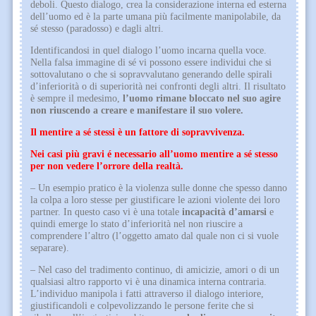
deboli. Questo dialogo, crea la considerazione interna ed esterna
dell’uomo ed è la parte umana più facilmente manipolabile, da
sé stesso (paradosso) e dagli altri.
Identificandosi in quel dialogo l’uomo incarna quella voce.
Nella falsa immagine di sé vi possono essere individui che si
sottovalutano o che si sopravvalutano generando delle spirali
d’inferiorità o di superiorità nei confronti degli altri. Il risultato
è sempre il medesimo,
l’uomo rimane bloccato nel suo agire
non riuscendo a creare e manifestare il suo volere.
Il mentire a sé stessi è un fattore di sopravvivenza.
Nei casi più gravi é necessario all’uomo mentire a sé stesso
per non vedere l’orrore della realtà.
– Un esempio pratico è la violenza sulle donne che spesso danno
la colpa a loro stesse per giustificare le azioni violente dei loro
partner. In questo caso vi è una totale
incapacità d’amarsi
e
quindi emerge lo stato d’inferiorità nel non riuscire a
comprendere l’altro (l’oggetto amato dal quale non ci si vuole
separare).
– Nel caso del tradimento continuo, di amicizie, amori o di un
qualsiasi altro rapporto vi è una dinamica interna contraria.
L’individuo manipola i fatti attraverso il dialogo interiore,
giustificandoli e colpevolizzando le persone ferite che si