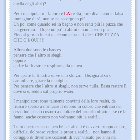
quella degli altri)?
Per i manipolatori, la loro è
LA
realtà, loro diventano la falsa
immagine di sé, non se ne accorgono più.
Un po’ come quando sei in bagno e non senti più la puzza che
hai generato... Dopo un po’ ti abitui e non la senti più...
Fino al giorno in cui qualcuno entra e ti dice: CHE PUZZA
CHE C’è QUI !!!
Allora due sono le chances:
pensare che l’altro si sbagli
oppure
aprire la finestra e respirare aria nuova.
Per aprire la finestra serve uno sforzo... Bisogna alzarsi,
camminare, girare la maniglia.
Per pensare che l’altro si sbagli, non serve nulla. Basta restare lì
dove si è, seduti sul proprio water.
I manipolatori sono talmente convinti della loro realtà, da
riuscire spesso a insinuare il dubbio in coloro che entrano nel
cesso inducendo costoro a dubitare del proprio olfatto... se ce la
fanno, anche costoro non vedranno più la realtà…
Tutto questo succede perché per alcuni è davvero troppo amaro,
difficile, doloroso vedere la propria realtà… non hanno il
coraggio di diventare coscienti di aver vissuto per anni nel