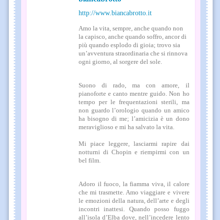
http://www.biancabrotto.it
Amo la vita, sempre, anche quando non
la capisco, anche quando soffro, ancor di
più quando esplodo di gioia; trovo sia
un’avventura straordinaria che si rinnova
ogni giorno, al sorgere del sole.
Suono di rado, ma con amore, il
pianoforte e canto mentre guido. Non ho
tempo per le frequentazioni sterili, ma
non guardo l’orologio quando un amico
ha bisogno di me; l’amicizia è un dono
meraviglioso e mi ha salvato la vita.
Mi piace leggere, lasciarmi rapire dai
notturni di Chopin e riempirmi con un
bel film.
Adoro il fuoco, la fiamma viva, il calore
che mi trasmette. Amo viaggiare e vivere
le emozioni della natura, dell’arte e degli
incontri inattesi. Quando posso fuggo
all’isola d’Elba dove, nell’incedere lento