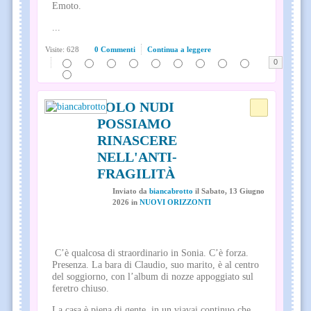
Emoto.
...
Visite: 628
0 Commenti
Continua a leggere
0
SOLO NUDI
POSSIAMO
RINASCERE
NELL'ANTI-
FRAGILITÀ
Inviato
da
biancabrotto
il
Sabato, 13 Giugno
2026
in
NUOVI ORIZZONTI
C’è qualcosa di straordinario in Sonia. C’è forza.
Presenza. La bara di Claudio, suo marito, è al centro
del soggiorno, con l’album di nozze appoggiato sul
feretro chiuso.
La casa è piena di gente, in un viavai continuo che