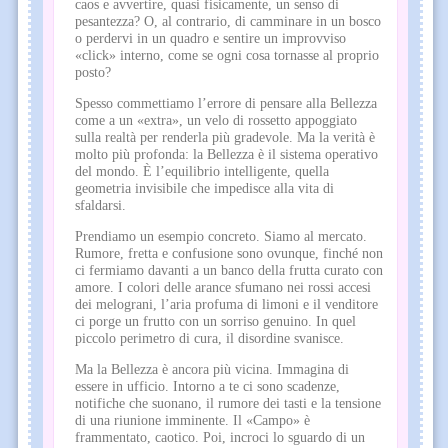
caos e avvertire, quasi fisicamente, un senso di
pesantezza? O, al contrario, di camminare in un bosco
o perdervi in un quadro e sentire un improvviso
«click» interno, come se ogni cosa tornasse al proprio
posto?
Spesso commettiamo l’errore di pensare alla Bellezza
come a un «extra», un velo di rossetto appoggiato
sulla realtà per renderla più gradevole. Ma la verità è
molto più profonda: la Bellezza è il sistema operativo
del mondo. È l’equilibrio intelligente, quella
geometria invisibile che impedisce alla vita di
sfaldarsi.
Prendiamo un esempio concreto. Siamo al mercato.
Rumore, fretta e confusione sono ovunque, finché non
ci fermiamo davanti a un banco della frutta curato con
amore. I colori delle arance sfumano nei rossi accesi
dei melograni, l’aria profuma di limoni e il venditore
ci porge un frutto con un sorriso genuino. In quel
piccolo perimetro di cura, il disordine svanisce.
Ma la Bellezza è ancora più vicina. Immagina di
essere in ufficio. Intorno a te ci sono scadenze,
notifiche che suonano, il rumore dei tasti e la tensione
di una riunione imminente. Il «Campo» è
frammentato, caotico. Poi, incroci lo sguardo di un