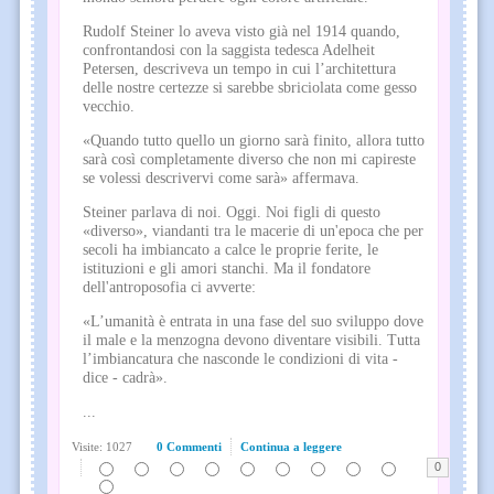
Rudolf Steiner lo aveva visto già nel 1914 quando,
confrontandosi con la saggista tedesca Adelheit
Petersen, descriveva un tempo in cui l’architettura
delle nostre certezze si sarebbe sbriciolata come gesso
vecchio.
«Quando tutto quello un giorno sarà finito, allora tutto
sarà così completamente diverso che non mi capireste
se volessi descrivervi come sarà» affermava.
Steiner parlava di noi. Oggi. Noi figli di questo
«diverso», viandanti tra le macerie di un'epoca che per
secoli ha imbiancato a calce le proprie ferite, le
istituzioni e gli amori stanchi. Ma il fondatore
dell'antroposofia ci avverte:
«L’umanità è entrata in una fase del suo sviluppo dove
il male e la menzogna devono diventare visibili. Tutta
l’imbiancatura che nasconde le condizioni di vita -
dice - cadrà».
...
Visite: 1027
0 Commenti
Continua a leggere
0