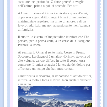
ascoltarci nel profondo. O forse perché la sveglia
dell’anima, prima o poi, si accende. Per tutti.
A Omar il primo «Drinn» è arrivato a quarant’anni,
dopo aver rigato dritto lungo i binari di un quadretto
matrimoniale regolare, ma privo di amore, e di un
lavoro redditizio, ma non appassionante, nell’azienda
di famiglia.
Il suo trillo è stato un’inquietudine interiore che l’ha
portato, per la prima volta, a un corso di “Guarigione
Pranica” a Roma.
Al seminario Omar si sente male. Corre in Pronto
Soccorso. La diagnosi è un altro «Drinn», stavolta ad
alto volume: cancro diffuso in tutto il corpo, ossa
comprese. L’unica spiaggia è la terapia del dolore per
affrontare un tempo che ha i mesi contati.
Omar rifiuta il ricovero, si imbottisce di antidolorifici,
inforca la moto e torna al Nord. Non rivela il verdetto
a nessuno.