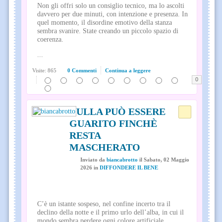
Non gli offri solo un consiglio tecnico, ma lo ascolti
davvero per due minuti, con intenzione e presenza. In
quel momento, il disordine emotivo della stanza
sembra svanire. State creando un piccolo spazio di
coerenza.
...
Visite: 865
0 Commenti
Continua a leggere
0
NULLA PUÒ ESSERE
GUARITO FINCHÈ
RESTA
MASCHERATO
Inviato
da
biancabrotto
il
Sabato, 02 Maggio
2026
in
DIFFONDERE IL BENE
C’è un istante sospeso, nel confine incerto tra il
declino della notte e il primo urlo dell’alba, in cui il
mondo sembra perdere ogni colore artificiale.