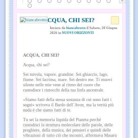
0
ACQUA, CHI SEI?
Inviato
da
biancabrotto
il
Sabato, 20 Giugno
2026
in
NUOVI ORIZZONTI
ACQUA, CHI SEI?
Acqua, chi sei?
Sei nuvola, vapore, grandine. Sei ghiaccio, lago,
fiume. Sei lacrima, mare. Sei dentro me. Ti muovi
silente nelle mie vene al ritmo del cuore che
custodisce i rintocchi della tua linfa ancestrale.
«Siamo fatti della stessa sostanza di cui sono fatti i
sogni» scriveva il Bardo dell’Avon, ma la verità più
nuda è che siamo fatti di te.
Tu sei la memoria liquida del Pianeta perché
custodisci la struttura molecolare delle parole, delle
preghiere, della musica, dei pensieri e quindi delle
vibrazioni di tutto ciò che incontri, affermava Masaru