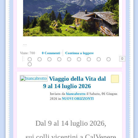
...
Visite: 700
0 Commenti
Continua a leggere
0
Il Viaggio della Vita dal
9 al 14 luglio 2026
Inviato
da
biancabrotto
il
Sabato, 06 Giugno
2026
in
NUOVI ORIZZONTI
Dal 9 al 14 luglio 2026,
sui colli vicentini a CalVenere