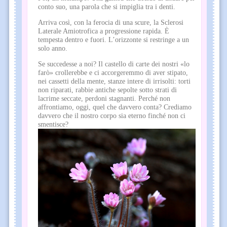
conto suo, una parola che si impiglia tra i denti.
Arriva così, con la ferocia di una scure, la Sclerosi
Laterale Amiotrofica a progressione rapida. È
tempesta dentro e fuori. L’orizzonte si restringe a un
solo anno.
Se succedesse a noi? Il castello di carte dei nostri «lo
farò» crollerebbe e ci accorgeremmo di aver stipato,
nei cassetti della mente, stanze intere di irrisolti: torti
non riparati, rabbie antiche sepolte sotto strati di
lacrime seccate, perdoni stagnanti. Perché non
affrontiamo, oggi, quel che davvero conta? Crediamo
davvero che il nostro corpo sia eterno finché non ci
smentisce?