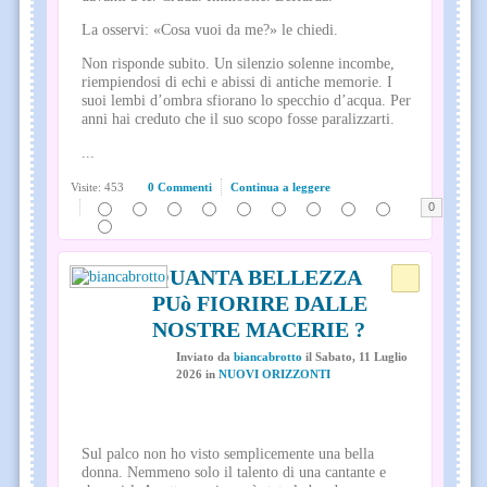
La osservi: «Cosa vuoi da me?» le chiedi.
Non risponde subito. Un silenzio solenne incombe,
riempiendosi di echi e abissi di antiche memorie. I
suoi lembi d’ombra sfiorano lo specchio d’acqua. Per
anni hai creduto che il suo scopo fosse paralizzarti.
...
Visite: 453
0 Commenti
Continua a leggere
0
QUANTA BELLEZZA
PUò FIORIRE DALLE
NOSTRE MACERIE ?
Inviato
da
biancabrotto
il
Sabato, 11 Luglio
2026
in
NUOVI ORIZZONTI
Sul palco non ho visto semplicemente una bella
donna. Nemmeno solo il talento di una cantante e