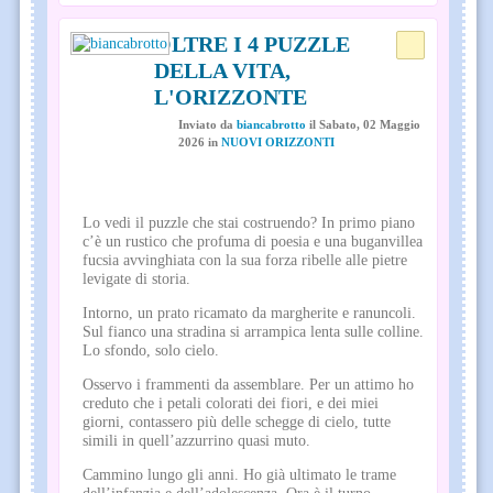
OLTRE I 4 PUZZLE
DELLA VITA,
L'ORIZZONTE
Inviato
da
biancabrotto
il
Sabato, 02 Maggio
2026
in
NUOVI ORIZZONTI
Lo vedi il puzzle che stai costruendo? In primo piano
c’è un rustico che profuma di poesia e una buganvillea
fucsia avvinghiata con la sua forza ribelle alle pietre
levigate di storia.
Intorno, un prato ricamato da margherite e ranuncoli.
Sul fianco una stradina si arrampica lenta sulle colline.
Lo sfondo, solo cielo.
Osservo i frammenti da assemblare. Per un attimo ho
creduto che i petali colorati dei fiori, e dei miei
giorni, contassero più delle schegge di cielo, tutte
simili in quell’azzurrino quasi muto.
Cammino lungo gli anni. Ho già ultimato le trame