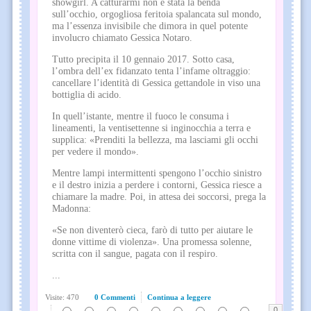
showgirl. A catturarmi non è stata la benda
sull’occhio, orgogliosa feritoia spalancata sul mondo,
ma l’essenza invisibile che dimora in quel potente
involucro chiamato Gessica Notaro.
Tutto precipita il 10 gennaio 2017. Sotto casa,
l’ombra dell’ex fidanzato tenta l’infame oltraggio:
cancellare l’identità di Gessica gettandole in viso una
bottiglia di acido.
In quell’istante, mentre il fuoco le consuma i
lineamenti, la ventisettenne si inginocchia a terra e
supplica: «Prenditi la bellezza, ma lasciami gli occhi
per vedere il mondo».
Mentre lampi intermittenti spengono l’occhio sinistro
e il destro inizia a perdere i contorni, Gessica riesce a
chiamare la madre. Poi, in attesa dei soccorsi, prega la
Madonna:
«Se non diventerò cieca, farò di tutto per aiutare le
donne vittime di violenza». Una promessa solenne,
scritta con il sangue, pagata con il respiro.
...
Visite: 470
0 Commenti
Continua a leggere
0