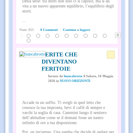
Della serie: tra storti non solo ci si capisce, ma si dà
vita a un nuovo apparente equilibrio; l’equilibrio degli
storti.
...
Visite: 855
0 Commenti
Continua a leggere
0
FERITE CHE
DIVENTANO
FERITOIE
Inviato
da
biancabrotto
il
Sabato, 16 Maggio
2026
in
NUOVI ORIZZONTI
Accade in un soffio. Ti svegli in quel letto che
conosce la tua impronta, bevi il caffè di sempre e
varchi la soglia di casa. Cammini lungo il sentiero
dell’abitudine come se il domani fosse un nastro
infinito di ore a tua disposizione.
Poi, un inciampo. Una gamba che decide di andare per