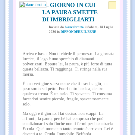
IL GIORNO IN CUI
LA PAURA SMETTE
DI IMBRIGLIARTI
Inviato
da
biancabrotto
il
Sabato, 18 Luglio
2026
in
DIFFONDERE IL BENE
Arriva e basta. Non ti chiede il permesso. La giornata
luccica, il lago è uno specchio di diamanti
polverizzati. Eppure lei, la paura, è più forte di tutta
questa bellezza. Ti raggiunge. Ti stringe nella sua
morsa.
È una vertigine senza nome che ti trascina giù, un
peso sordo sul petto. Fuori tutto luccica, dentro
qualcosa trema. È un tarlo. Ti spaventa. Ti consuma
facendoti sentire piccolo, fragile, spaventosamente
solo.
Ma oggi è il giorno. Hai deciso: non scappi. La
affronti, la paura, perché hai compreso che può
condizionarti solo finché non ti fermi per incontrarla.
Eccola. Quel momento tanto temuto è arrivato. Lei è
davanti a te. Cruda. Immobile. Beffarda.