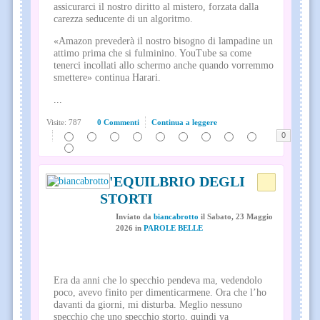
assicurarci il nostro diritto al mistero, forzata dalla
carezza seducente di un algoritmo.
«Amazon prevederà il nostro bisogno di lampadine un
attimo prima che si fulminino. YouTube sa come
tenerci incollati allo schermo anche quando vorremmo
smettere» continua Harari.
...
Visite: 787
0 Commenti
Continua a leggere
0
L'EQUILBRIO DEGLI
STORTI
Inviato
da
biancabrotto
il
Sabato, 23 Maggio
2026
in
PAROLE BELLE
Era da anni che lo specchio pendeva ma, vedendolo
poco, avevo finito per dimenticarmene. Ora che l’ho
davanti da giorni, mi disturba. Meglio nessuno
specchio che uno specchio storto, quindi va