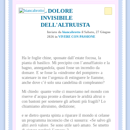
IL DOLORE
INVISIBILE
DELL'ALTRUISTA
Inviato
da
biancabrotto
il
Sabato, 27 Giugno
2026
in
VIVERE CON PASSIONE
Ha le foglie chine, spossate dall’estate focosa, la
pianta di basilico. Mi precipito con l’annaffiatoio e la
bagno, annegandola, quasi fosse un incendio da
domare. E se fosse la «sindrome del pompiere» a
scatenare in me l’urgenza di estinguere le fiamme,
anche dove c’è solo una candelina di compleanno?
Mi chiedo: quante volte ci muoviamo nel mondo con
riserve d’acqua pronte a dissetare le aridità altrui o
con bastoni per sostenere gli arbusti più fragili? Lo
chiamiamo altruismo, dedizione;
e se dietro questa spinta a riparare il mondo si celasse
un programma inconscio che ci sussurra: «Se salvo gli
altri avrò valore. Se sono utile sarò amato. Se smetto