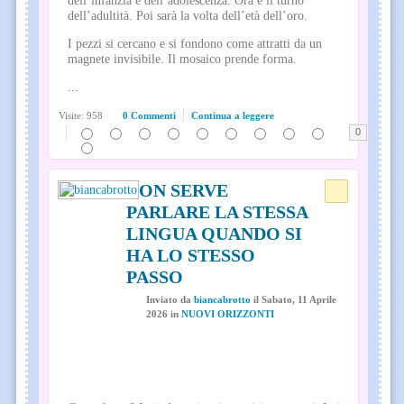
dell’infanzia e dell’adolescenza. Ora è il turno
dell’adultità. Poi sarà la volta dell’età dell’oro.
I pezzi si cercano e si fondono come attratti da un
magnete invisibile. Il mosaico prende forma.
...
Visite: 958
0 Commenti
Continua a leggere
0
NON SERVE
PARLARE LA STESSA
LINGUA QUANDO SI
HA LO STESSO
PASSO
Inviato
da
biancabrotto
il
Sabato, 11 Aprile
2026
in
NUOVI ORIZZONTI